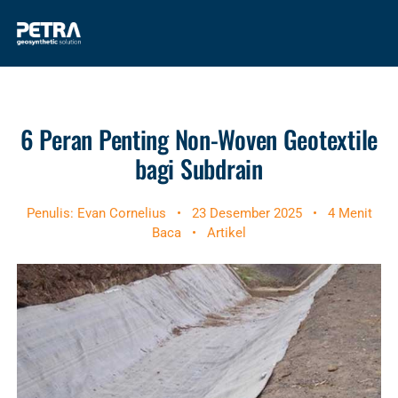
6 Peran Penting Non-Woven Geotextile
bagi Subdrain
Penulis: Evan Cornelius
•
23 Desember 2025
•
4 Menit
Baca
•
Artikel