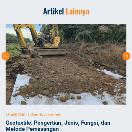
Artikel
Lainnya
28 April 2026 • 2 Menit Baca • Artikel
23 
Geotextile: Pengertian, Jenis, Fungsi, dan
H
Metode Pemasangan
T