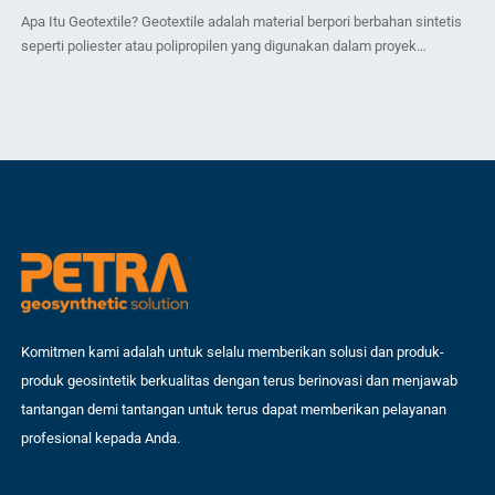
Apa Itu Geotextile? Geotextile adalah material berpori berbahan sintetis
Geo
seperti poliester atau polipropilen yang digunakan dalam proyek
unt
konstruksi dan rekayasa sipil. Fungsi utamanya adalah memperkuat
dib
tanah, mencegah erosi, serta meningkatkan daya tahan struktur
wov
bangunan. Material ini termasuk dalam kategori geosintetik, yaitu bahan
dik
buatan yang dirancang khusus untuk berinteraksi dengan tanah dan air.
per
Geotextile banyak digunakan […]
pro
Komitmen kami adalah untuk selalu memberikan solusi dan produk-
produk geosintetik berkualitas dengan terus berinovasi dan menjawab
tantangan demi tantangan untuk terus dapat memberikan pelayanan
profesional kepada Anda.