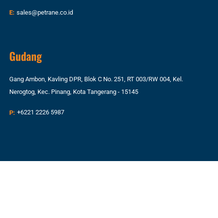
E:
sales@petrane.co.id
Gudang
Gang Ambon, Kavling DPR, Blok C No. 251, RT 003/RW 004, Kel.
Nerogtog, Kec. Pinang, Kota Tangerang - 15145
P:
+6221 2226 5987