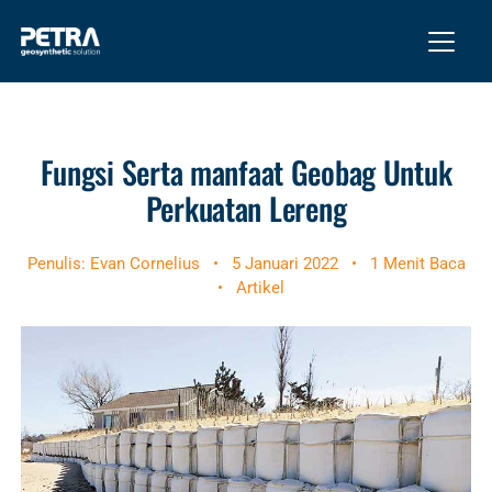
Fungsi Serta manfaat Geobag Untuk
Perkuatan Lereng
Penulis: Evan Cornelius
•
5 Januari 2022
•
1 Menit Baca
•
Artikel