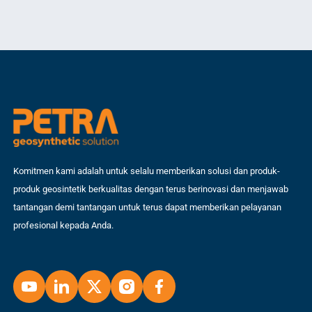
erosi, dan meningkatkan daya dukung tanah. Artikel ini akan membahas
mer
secara mendalam tentang geotextile, termasuk jenis, fungsi, serta
ter
aplikasi praktisnya. […]
lin
Komitmen kami adalah untuk selalu memberikan solusi dan produk-
produk geosintetik berkualitas dengan terus berinovasi dan menjawab
tantangan demi tantangan untuk terus dapat memberikan pelayanan
profesional kepada Anda.