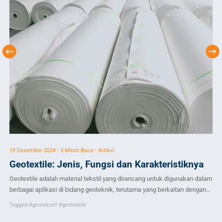
19 Desember 2024 • 5 Menit Baca • Artikel
12 
Geotextile: Jenis, Fungsi dan Karakteristiknya
J
Geotextile adalah material tekstil yang dirancang untuk digunakan dalam
Men
berbagai aplikasi di bidang geoteknik, terutama yang berkaitan dengan
Bua
pengendalian tanah dan air. Dalam dunia konstruksi, material ini
(IP
Tagged
#geotekstil
#geotextile
memainkan peran penting dalam menjaga stabilitas tanah, mencegah
ut