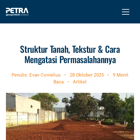
Struktur Tanah, Tekstur & Cara
Mengatasi Permasalahannya
Penulis: Evan Cornelius
•
28 Oktober 2025
•
9 Menit
Baca
•
Artikel