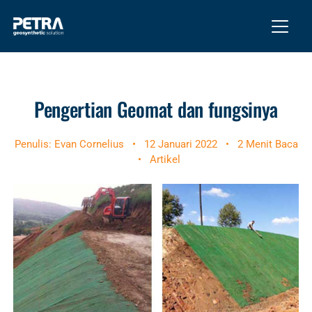
Pengertian Geomat dan fungsinya
Penulis: Evan Cornelius
•
12 Januari 2022
•
2 Menit Baca
•
Artikel