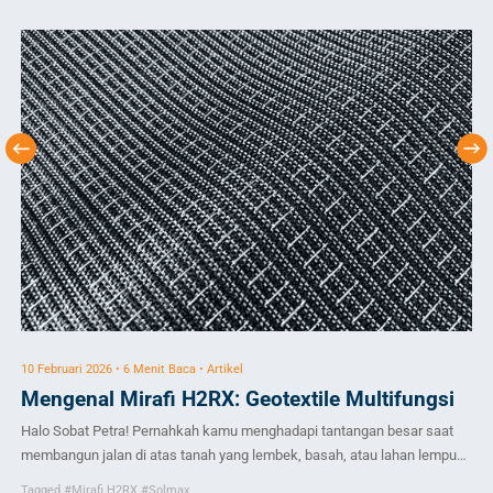
10 Februari 2026 • 6 Menit Baca • Artikel
15 
Mengenal Mirafi H2RX: Geotextile Multifungsi
K
Halo Sobat Petra! Pernahkah kamu menghadapi tantangan besar saat
kaw
membangun jalan di atas tanah yang lembek, basah, atau lahan lempung
yan
yang mudah menyusut dan memuai? Kalau kamu banyak berkecimpung
geo
Tagged
#Mirafi H2RX
#Solmax