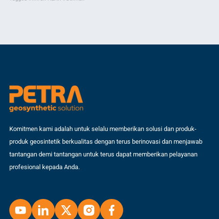
di bidang konstruksi atau perancangan infrastruktur jalan, masalah
kit
klasik seperti jalan berlubang (potholes), aspal yang retak, hingga
dar
penurunan permukaan tanah pasti sudah menjadi makanan sehari-hari
mem
yang […]
Komitmen kami adalah untuk selalu memberikan solusi dan produk-
produk geosintetik berkualitas dengan terus berinovasi dan menjawab
tantangan demi tantangan untuk terus dapat memberikan pelayanan
profesional kepada Anda.