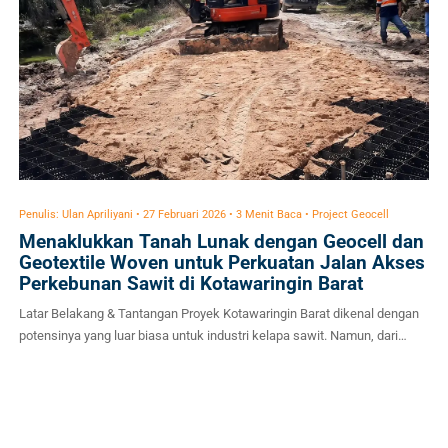
Penulis: Ulan Apriliyani • 27 Februari 2026 • 3 Menit Baca • Project Geocell
Menaklukkan Tanah Lunak dengan Geocell dan
Geotextile Woven untuk Perkuatan Jalan Akses
Perkebunan Sawit di Kotawaringin Barat
Latar Belakang & Tantangan Proyek Kotawaringin Barat dikenal dengan
potensinya yang luar biasa untuk industri kelapa sawit. Namun, dari
kacamata rekayasa geoteknik (civil engineering), topografi dan kondisi
tanah di area ini merupakan mimpi buruk. Tantangan utamanya adalah
tanah dasar (subgrade) yang sangat lunak dengan nilai daya dukung
(CBR/California Bearing Ratio) yang sangat rendah. Saat musim […]