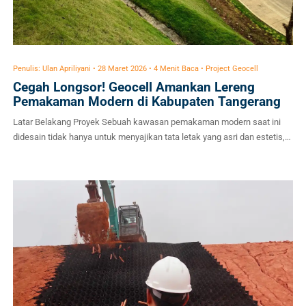
Penulis: Ulan Apriliyani • 28 Maret 2026 • 4 Menit Baca • Project Geocell
Cegah Longsor! Geocell Amankan Lereng
Pemakaman Modern di Kabupaten Tangerang
Latar Belakang Proyek Sebuah kawasan pemakaman modern saat ini
didesain tidak hanya untuk menyajikan tata letak yang asri dan estetis,
tetapi juga wajib memprioritaskan keselamatan pengunjung serta
durabilitas infrastrukturnya. Lokasi proyek yang berada di Kabupaten
Tangerang ini memiliki karakteristik topografi yang cukup menantang,
ditandai dengan adanya struktur lereng buatan (cut/fill slope) yang
cukup tinggi. Tanpa […]