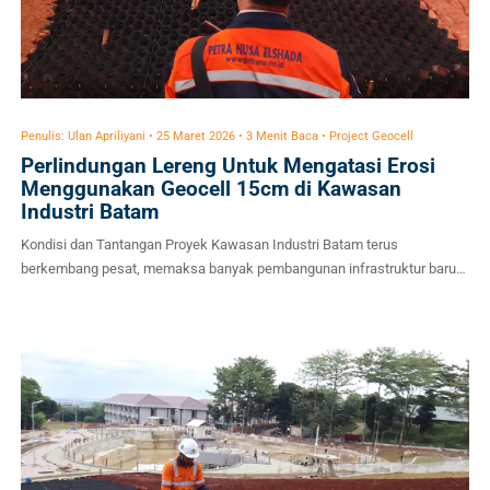
Penulis: Ulan Apriliyani • 25 Maret 2026 • 3 Menit Baca • Project Geocell
Perlindungan Lereng Untuk Mengatasi Erosi
Menggunakan Geocell 15cm di Kawasan
Industri Batam
Kondisi dan Tantangan Proyek Kawasan Industri Batam terus
berkembang pesat, memaksa banyak pembangunan infrastruktur baru
dilakukan di area dengan topografi berbukit. Proyek ini melibatkan
pembukaan lahan untuk fasilitas pabrik baru yang menyisakan lereng
curam di sisi-sisi area kerja. Tantangan utama yang dihadapi oleh tim
engineer di lapangan meliputi: Curah Hujan Tropis Ekstrem: Batam
memiliki curah […]