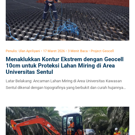
Penulis: Ulan Apriliyani • 17 Maret 2026 • 3 Menit Baca • Project Geocell
Menaklukkan Kontur Ekstrem dengan Geocell
10cm untuk Proteksi Lahan Miring di Area
Universitas Sentul
Latar Belakang: Ancaman Lahan Miring di Area Universitas Kawasan
Sentul dikenal dengan topografinya yang berbukit dan curah hujannya
yang tergolong tinggi. Ketika sebuah institusi pendidikan memutuskan
untuk membangun atau memperluas area universitas di kawasan ini,
tantangan geoteknik terbesar yang langsung muncul di depan mata
adalah stabilitas lereng. Lereng yang curam di area universitas bukan
hanya […]