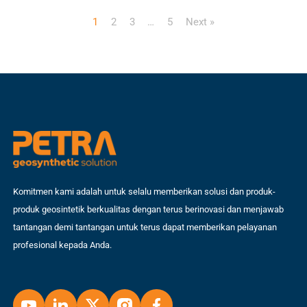
kurang ideal. Dalam proyek perumahan kali ini, jalan akses utama harus
menanggung beban yang bervariasi—mulai dari kendaraan pribadi
1
2
3
…
5
Next »
penghuni, hingga lalu lalang truk bermuatan material berat selama fase
pembangunan cluster […]
Komitmen kami adalah untuk selalu memberikan solusi dan produk-
produk geosintetik berkualitas dengan terus berinovasi dan menjawab
tantangan demi tantangan untuk terus dapat memberikan pelayanan
profesional kepada Anda.