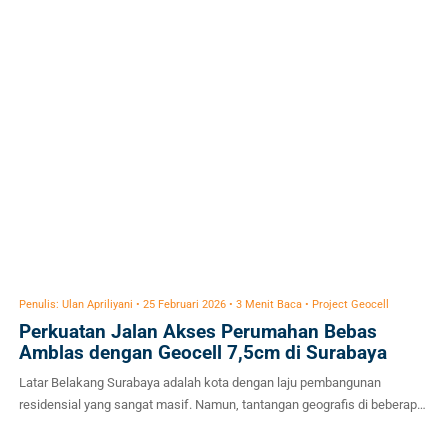
sudah cukup merepotkan. Namun, jalan perkebunan kelapa sawit
menanggung beban […]
Penulis: Ulan Apriliyani • 25 Februari 2026 • 3 Menit Baca • Project Geocell
Perkuatan Jalan Akses Perumahan Bebas
Amblas dengan Geocell 7,5cm di Surabaya
Latar Belakang Surabaya adalah kota dengan laju pembangunan
residensial yang sangat masif. Namun, tantangan geografis di beberapa
titik pengembangannya adalah kondisi tanah dasar (subgrade) yang