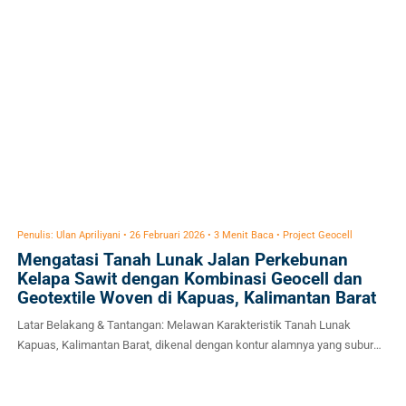
Penulis: Ulan Apriliyani • 26 Februari 2026 • 3 Menit Baca • Project Geocell
Mengatasi Tanah Lunak Jalan Perkebunan
Kelapa Sawit dengan Kombinasi Geocell dan
Geotextile Woven di Kapuas, Kalimantan Barat
Latar Belakang & Tantangan: Melawan Karakteristik Tanah Lunak
Kapuas, Kalimantan Barat, dikenal dengan kontur alamnya yang subur
namun menyimpan tantangan besar bagi pembangunan infrastruktur:
dominasi tanah lunak dengan nilai California Bearing Ratio (CBR) yang
sangat rendah. Dalam kondisi normal, jalan tanah di atas subgrade lunak