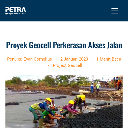
Proyek Geocell Perkerasan Akses Jalan
Penulis: Evan Cornelius
•
2 Januari 2023
•
1 Menit Baca
•
Project Geocell