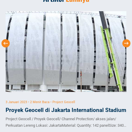
3 Januari 2023 • 2 Menit Baca • Project Geocell
12 
Proyek Geocell di Jakarta International Stadium
Pr
Project Geocell / Proyek Geocell/ Channel Protection/ akses jalan/
Pro
Perkuatan Lereng Lokasi: JakartaMaterial: Quantity: 142 panelSize: 3408
/Ar
m2Deskripsi proyek:
Qua