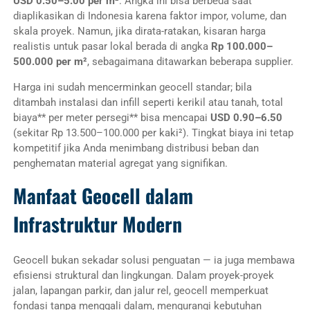
USD 0.50–5.00 per m²
.
Angka ini bisa berbeda saat
diaplikasikan di Indonesia karena faktor impor, volume, dan
skala proyek. Namun, jika dirata-ratakan, kisaran harga
realistis untuk pasar lokal berada di angka
Rp 100.000–
500.000 per m²
, sebagaimana ditawarkan beberapa supplier
.
Harga ini sudah mencerminkan geocell standar; bila
ditambah instalasi dan infill seperti kerikil atau tanah, total
biaya** per meter persegi** bisa mencapai
USD 0.90–6.50
(sekitar Rp 13.500–100.000 per kaki²)
.
Tingkat biaya ini tetap
kompetitif jika Anda menimbang distribusi beban dan
penghematan material agregat yang signifikan.
Manfaat Geocell dalam
Infrastruktur Modern
Geocell bukan sekadar solusi penguatan — ia juga membawa
efisiensi struktural dan lingkungan. Dalam proyek-proyek
jalan, lapangan parkir, dan jalur rel, geocell memperkuat
fondasi tanpa menggali dalam, mengurangi kebutuhan