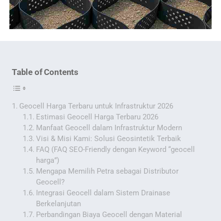
Table of Contents
Geocell Harga Terbaru untuk Infrastruktur 2026
Estimasi Geocell Harga Terbaru 2026
Manfaat Geocell dalam Infrastruktur Modern
Visi & Misi Kami: Solusi Geosintetik Terbaik
FAQ (FAQ SEO-Friendly dengan Keyword “geocell
harga”)
Mengapa Memilih Petra sebagai Distributor
Geocell?
Integrasi Geocell dalam Sistem Drainase
Berkelanjutan
Perbandingan Biaya Geocell dengan Material