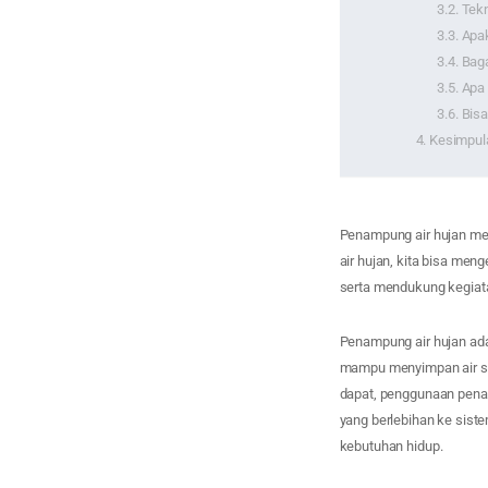
Tek
Apa
Baga
Apa 
Bisa
Kesimpul
Penampung air hujan mer
air hujan, kita bisa men
serta mendukung kegiata
Penampung air hujan ada
mampu menyimpan air s
dapat, penggunaan penam
yang berlebihan ke siste
kebutuhan hidup.