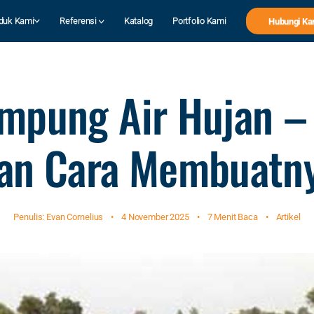
duk Kami
Referensi
Katalog
Portfolio Kami
Hubungi Ka
mpung Air Hujan – 
an Cara Membuatn
Penulis: Evan Cornelius
•
4 November 2025
•
7 Menit Baca
•
Artikel