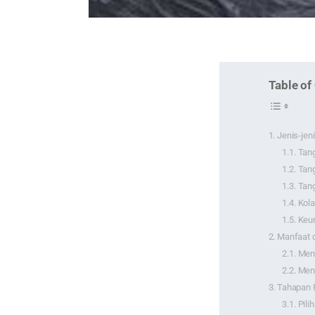
Table of
Jenis-jen
Tang
Tang
Tang
Kol
Keu
Manfaat 
Men
Men
Tahapan 
Pili