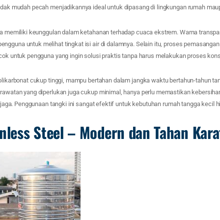
tidak mudah pecah menjadikannya ideal untuk dipasang di lingkungan rumah maupu
uga memiliki keunggulan dalam ketahanan terhadap cuaca ekstrem. Warna transpar
ngguna untuk melihat tingkat isi air di dalamnya. Selain itu, proses pemasangan
cok untuk pengguna yang ingin solusi praktis tanpa harus melakukan proses kons
polikarbonat cukup tinggi, mampu bertahan dalam jangka waktu bertahun-tahun t
erawatan yang diperlukan juga cukup minimal, hanya perlu memastikan kebersihan
terjaga. Penggunaan tangki ini sangat efektif untuk kebutuhan rumah tangga kecil
inless Steel – Modern dan Tahan Kara