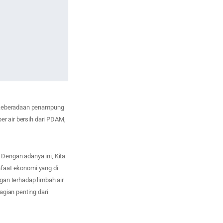
n keberadaan penampung
er air bersih dari PDAM,
Dengan adanya ini, Kita
aat ekonomi yang di
gan terhadap limbah air
agian penting dari