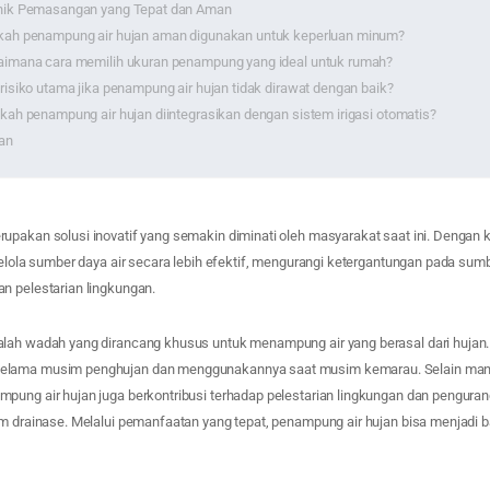
nik Pemasangan yang Tepat dan Aman
kah penampung air hujan aman digunakan untuk keperluan minum?
imana cara memilih ukuran penampung yang ideal untuk rumah?
risiko utama jika penampung air hujan tidak dirawat dengan baik?
kah penampung air hujan diintegrasikan dengan sistem irigasi otomatis?
an
upakan solusi inovatif yang semakin diminati oleh masyarakat saat ini. Denga
gelola sumber daya air secara lebih efektif, mengurangi ketergantungan pada sumb
n pelestarian lingkungan.
lah wadah yang dirancang khusus untuk menampung air yang berasal dari hujan. 
elama musim penghujan dan menggunakannya saat musim kemarau. Selain manf
pung air hujan juga berkontribusi terhadap pelestarian lingkungan dan penguran
m drainase. Melalui pemanfaatan yang tepat, penampung air hujan bisa menjadi b