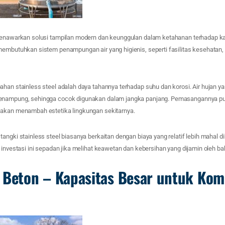
menawarkan solusi tampilan modern dan keunggulan dalam ketahanan terhadap kar
membutuhkan sistem penampungan air yang higienis, seperti fasilitas kesehatan,
ahan stainless steel adalah daya tahannya terhadap suhu dan korosi. Air hujan y
enampung, sehingga cocok digunakan dalam jangka panjang. Pemasangannya pun
 akan menambah estetika lingkungan sekitarnya.
angki stainless steel biasanya berkaitan dengan biaya yang relatif lebih mahal 
 investasi ini sepadan jika melihat keawetan dan kebersihan yang dijamin oleh ba
 Beton – Kapasitas Besar untuk Kom