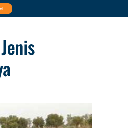
mi
Jenis
ya