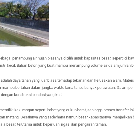
bagai penampung air hujan biasanya dipilih untuk kapasitas besar, seperti di k
dustri kecil. Bahan beton yang kuat mampu menampung volume air dalam jumlah be
 adalah daya tahan yang luar biasa terhadap tekanan dan kerusakan alam. Material 
ta mampu bertahan dalam jangka waktu lama tanpa banyak perawatan. Dalam p
p, dengan konstruksi pondasi yang kuat.
 memiliki kekurangan seperti bobot yang cukup berat, sehingga proses transfer l
gan matang. Desainnya yang sederhana namun besar kapasitasnya, menjadikan b
ala besar, terutama untuk keperluan irigasi dan pengairan taman.