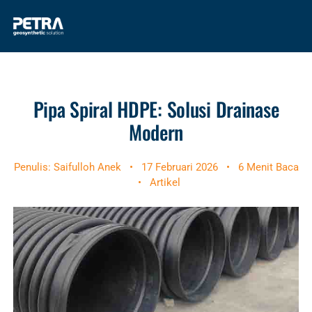
Pipa Spiral HDPE: Solusi Drainase
Modern
Penulis: Saifulloh Anek
•
17 Februari 2026
•
6 Menit Baca
•
Artikel