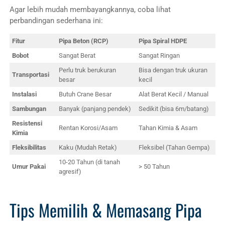
Agar lebih mudah membayangkannya, coba lihat
perbandingan sederhana ini:
Fitur
Pipa Beton (RCP)
Pipa Spiral HDPE
Bobot
Sangat Berat
Sangat Ringan
Perlu truk berukuran
Bisa dengan truk ukuran
Transportasi
besar
kecil
Instalasi
Butuh Crane Besar
Alat Berat Kecil / Manual
Sambungan
Banyak (panjang pendek)
Sedikit (bisa 6m/batang)
Resistensi
Rentan Korosi/Asam
Tahan Kimia & Asam
Kimia
Fleksibilitas
Kaku (Mudah Retak)
Fleksibel (Tahan Gempa)
10-20 Tahun (di tanah
Umur Pakai
> 50 Tahun
agresif)
Tips Memilih & Memasang Pipa