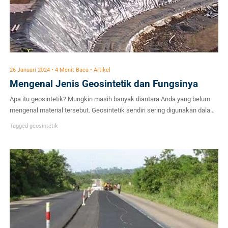
26 Januari 2024 • 4 Menit Baca • Artikel
Mengenal Jenis Geosintetik dan Fungsinya
Apa itu geosintetik? Mungkin masih banyak diantara Anda yang belum
mengenal material tersebut. Geosintetik sendiri sering digunakan dalam
berbagai proyek konstruksi karena memiliki fungsi yang cukup penting
Tagged
geosintetik
sesuai jenis geosintetik yang digunakan. Material buatan ini secara
khusus dirancang untuk memenuhi kebutuhan konstruksi yang semakin
beragam. Meskipun terbuat dari bahan sintetis, namun produk
geosintetik cukup efektif […]