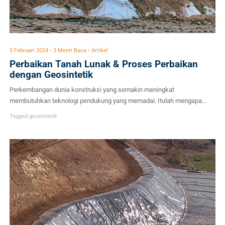
5 Februari 2024 • 3 Menit Baca • Artikel
Perbaikan Tanah Lunak & Proses Perbaikan
dengan Geosintetik
Perkembangan dunia konstruksi yang semakin meningkat
membutuhkan teknologi pendukung yang memadai. Itulah mengapa
saat ini ada banyak inovasi teknologi yang telah diciptakan untuk
Tagged
geosintetik
memenuhi kebutuhan konstruksi yang semakin kompleks. Salah
satunya berkaitan dengan perbaikan tanah lunak. Seperti yang diketahui,
ketersediaan lahan dengan kondisi tanah yang berkualitas sangat
dibutuhkan untuk mendukung laju pembangunan konstruksi. Tanah
menjadi […]