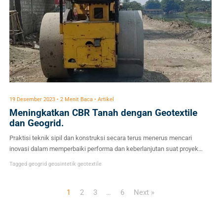
19 Desember 2023 • 2 Menit Baca • Artikel
Meningkatkan CBR Tanah dengan Geotextile
dan Geogrid.
Praktisi teknik sipil dan konstruksi secara terus menerus mencari
inovasi dalam memperbaiki performa dan keberlanjutan suat proyek
infrasktruktur. Salah satu terobosan, yakni penggunaan geotextile dan
Tagged
geogrid
geosintetik
geotextile
geogrid yang telah terbukti meningkatkan CBR Tanah. Dengan
mencegah pergerakan ( pengekangan) aggregate, material geosintetik
1
2
3
…
6
Next »
turut membuat subgrade yang kokoh, sehingga terkenal dengan
memperbaiki CBR tanah. Mengenal CBR Tanah Test […]