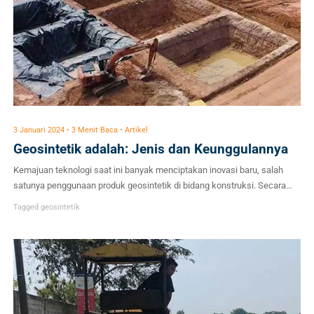
3 Januari 2024 • 3 Menit Baca • Artikel
Geosintetik adalah: Jenis dan Keunggulannya
Kemajuan teknologi saat ini banyak menciptakan inovasi baru, salah
satunya penggunaan produk geosintetik di bidang konstruksi. Secara
garis besar geosintetik adalah bahan sintetik atau tiruan yang bukan
Tagged
geosintetik
merupakan bahan alami. Meski begitu penggunaannya berkaitan dengan
tanah dan batuan. Geosintetik sendiri terbuat dari serat sintetis yang
disusun dengan cara dianyam ataupun tidak dan sering dimanfaatkan
dalam […]