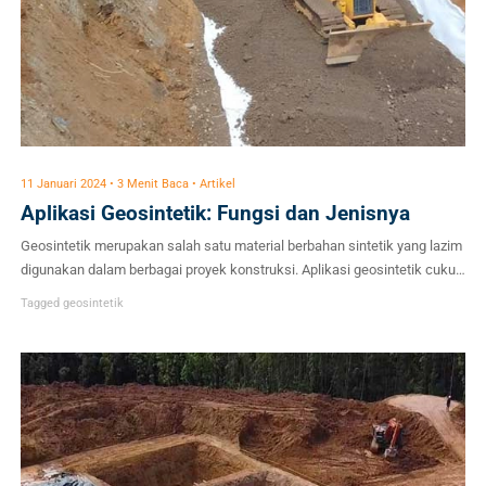
11 Januari 2024 • 3 Menit Baca • Artikel
Aplikasi Geosintetik: Fungsi dan Jenisnya
Geosintetik merupakan salah satu material berbahan sintetik yang lazim
digunakan dalam berbagai proyek konstruksi. Aplikasi geosintetik cukup
beragam sesuai dengan jenis dan fungsinya. Meskipun bukan termasuk
Tagged
geosintetik
material alami, namun penggunaannya cukup efektif untuk
menstabilkan medan. Dapat dikatakan bahwa geosintetik merupakan
inovasi di bidang teknologi yang secara khusus dikembangkan untuk
mengatasi masalah konstruksi, terutama yang berkaitan […]