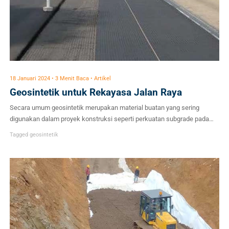
18 Januari 2024 • 3 Menit Baca • Artikel
Geosintetik untuk Rekayasa Jalan Raya
Secara umum geosintetik merupakan material buatan yang sering
digunakan dalam proyek konstruksi seperti perkuatan subgrade pada
struktur jalan. Fungsi geosintetik untuk rekayasa jalan raya bisa sebagai
Tagged
geosintetik
lapisan pemisah maupun perkuatan atau tulangan untuk meningkatkan
stabilitas timbunan. Dalam fungsinya tersebut, geosintetik akan
mempengaruhi perkuatan melalui beberapa mekanisme, yaitu lateral
restraint (kekangan lateral), meningkatkan kapasitas dukung pada […]