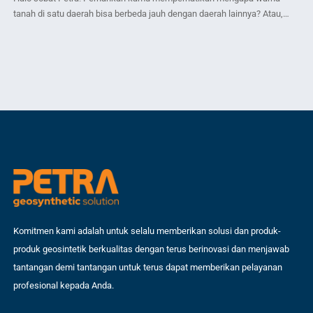
Pe
tanah di satu daerah bisa berbeda jauh dengan daerah lainnya? Atau,
pe
mengapa ada jalan raya yang cepat rusak dan bergelombang padahal
ata
baru saja diaspal? Jawabannya seringkali terletak pada apa yang ada di
Ta
Jaw
bawah kaki kita yaitu Tanah. Bagi kamu yang berkecimpung di dunia
sip
konstruksi, teknik sipil, atau […]
eks
ter
Komitmen kami adalah untuk selalu memberikan solusi dan produk-
produk geosintetik berkualitas dengan terus berinovasi dan menjawab
tantangan demi tantangan untuk terus dapat memberikan pelayanan
profesional kepada Anda.