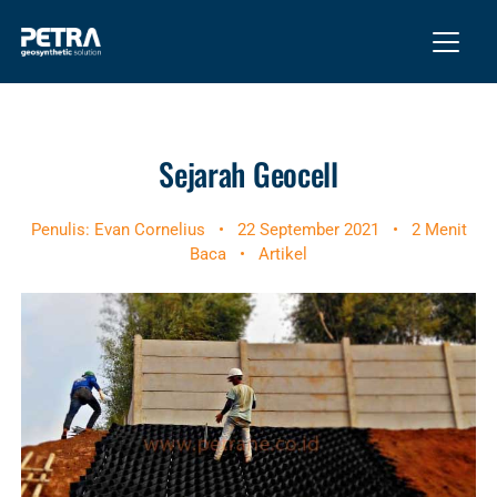
Sejarah Geocell
Penulis: Evan Cornelius
•
22 September 2021
•
2 Menit
Baca
•
Artikel