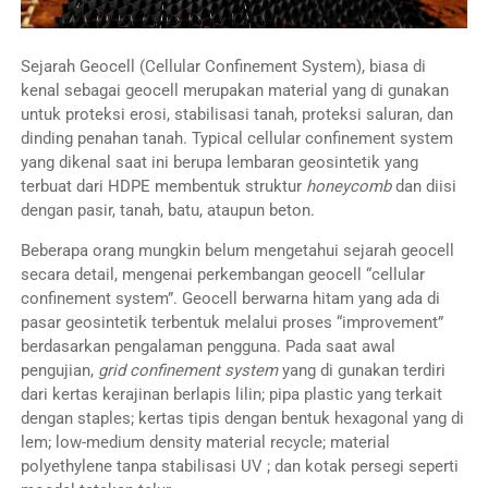
Sejarah Geocell (Cellular Confinement System), biasa di
kenal sebagai geocell merupakan material yang di gunakan
untuk proteksi erosi, stabilisasi tanah, proteksi saluran, dan
dinding penahan tanah. Typical cellular confinement system
yang dikenal saat ini berupa lembaran geosintetik yang
terbuat dari HDPE membentuk struktur
honeycomb
dan diisi
dengan pasir, tanah, batu, ataupun beton.
Beberapa orang mungkin belum mengetahui sejarah geocell
secara detail, mengenai perkembangan geocell “cellular
confinement system”. Geocell berwarna hitam yang ada di
pasar geosintetik terbentuk melalui proses “improvement”
berdasarkan pengalaman pengguna. Pada saat awal
pengujian,
grid confinement system
yang di gunakan terdiri
dari kertas kerajinan berlapis lilin; pipa plastic yang terkait
dengan staples; kertas tipis dengan bentuk hexagonal yang di
lem; low-medium density material recycle; material
polyethylene tanpa stabilisasi UV ; dan kotak persegi seperti