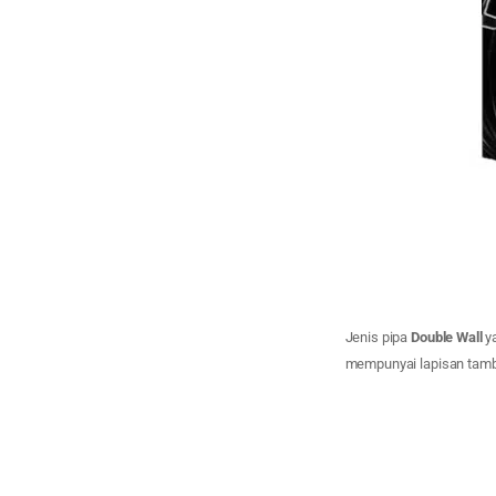
Jenis pipa
Double Wall
ya
mempunyai lapisan tamb