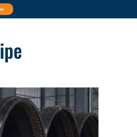
mi
ipe