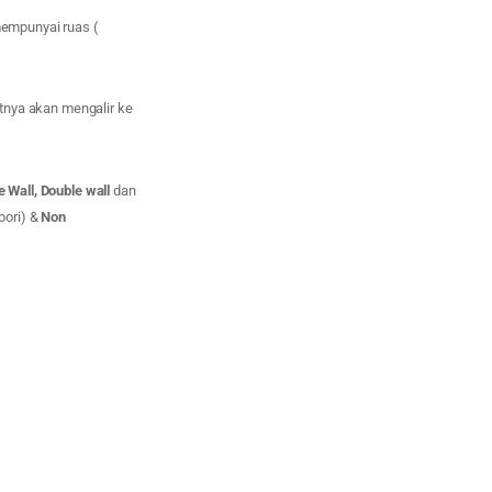
 mempunyai ruas (
utnya akan mengalir ke
e Wall, Double wall
dan
pori) &
Non