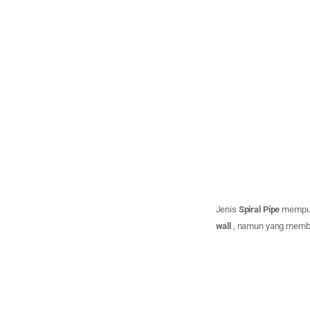
Jenis
Spiral Pipe
mempuny
wall
, namun yang membe