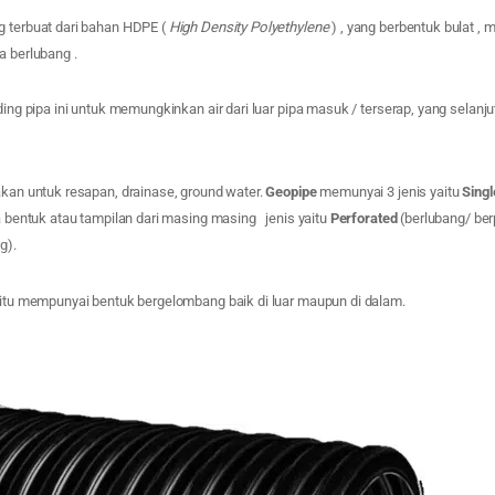
g terbuat dari bahan HDPE (
High Density Polyethylene
) , yang berbentuk bulat ,
a berlubang .
nding pipa ini untuk memungkinkan air dari luar pipa masuk / terserap, yang selanj
akan untuk resapan, drainase, ground water.
Geopipe
memunyai 3 jenis yaitu
Singl
a bentuk atau tampilan dari masing masing jenis yaitu
Perforated
(berlubang/ ber
g).
itu mempunyai bentuk bergelombang baik di luar maupun di dalam.