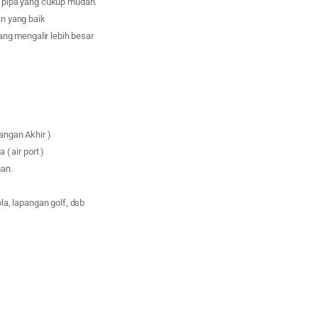
pipa yang cukup mudah.
n yang baik
ang mengalir lebih besar
ngan Akhir )
( air port )
an.
la, lapangan golf, dsb