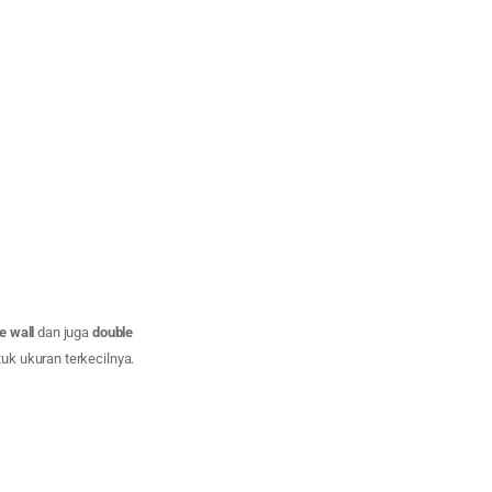
e wall
dan juga
double
k ukuran terkecilnya.