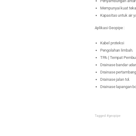
Penyambungan antar 
Mempunyai kuat teka
Kapasitas untuk air y
Aplikasi Geopipe :
Kabel proteksi
Pengolahan limbah.
TPA ( Tempat Pembua
Drainase bandar udara 
Drainase pertambang
Drainase jalan tol.
Drainase lapangan bo
Tagged
#geopipe