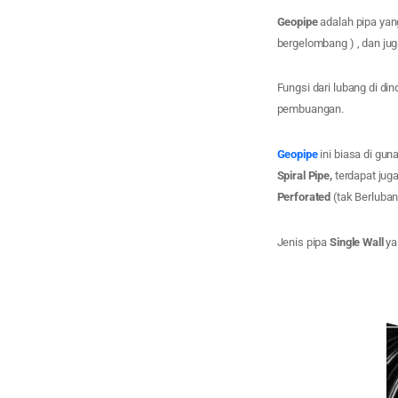
Geopipe
adalah pipa yan
bergelombang ) , dan jug
Fungsi dari lubang di di
pembuangan.
Geopipe
ini biasa di gun
Spiral Pipe,
terdapat jug
Perforated
(tak Berluban
Jenis pipa
Single Wall
ya