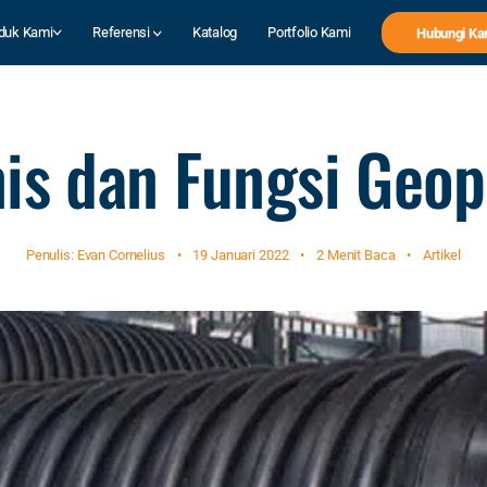
duk Kami
Referensi
Katalog
Portfolio Kami
Hubungi Ka
nis dan Fungsi Geop
Penulis: Evan Cornelius
•
19 Januari 2022
•
2 Menit Baca
•
Artikel