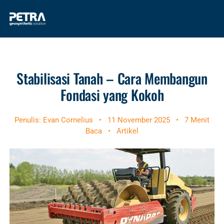
Stabilisasi Tanah – Cara Membangun
Fondasi yang Kokoh
Penulis: Evan Cornelius
•
11 November 2025
•
7 Menit
Baca
•
Artikel