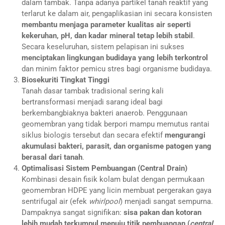
dalam tambak. Tanpa adanya partikel tanah reaktif yang
terlarut ke dalam air, pengaplikasian ini secara konsisten
membantu menjaga parameter kualitas air seperti
kekeruhan, pH, dan kadar mineral tetap lebih stabil
.
Secara keseluruhan, sistem pelapisan ini sukses
menciptakan lingkungan budidaya yang lebih terkontrol
dan minim faktor pemicu stres bagi organisme budidaya.
Biosekuriti Tingkat Tinggi
Tanah dasar tambak tradisional sering kali
bertransformasi menjadi sarang ideal bagi
berkembangbiaknya bakteri anaerob. Penggunaan
geomembran yang tidak berpori mampu memutus rantai
siklus biologis tersebut dan secara efektif
mengurangi
akumulasi bakteri, parasit, dan organisme patogen yang
berasal dari tanah
.
Optimalisasi Sistem Pembuangan (Central Drain)
Kombinasi desain fisik kolam bulat dengan permukaan
geomembran HDPE yang licin membuat pergerakan gaya
sentrifugal air (efek
whirlpool
) menjadi sangat sempurna.
Dampaknya sangat signifikan:
sisa pakan dan kotoran
lebih mudah terkumpul menuju titik pembuangan (
central