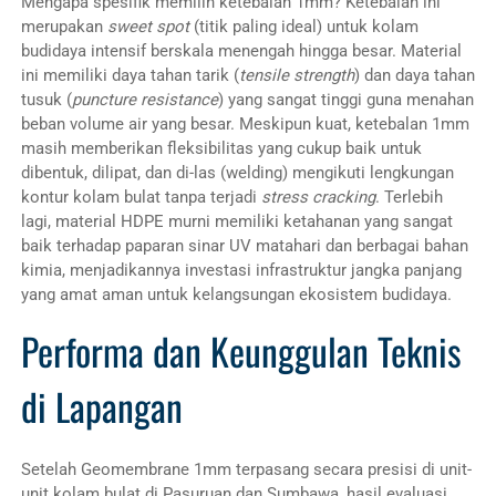
Mengapa spesifik memilih ketebalan 1mm? Ketebalan ini
merupakan
sweet spot
(titik paling ideal) untuk kolam
budidaya intensif berskala menengah hingga besar. Material
ini memiliki daya tahan tarik (
tensile strength
) dan daya tahan
tusuk (
puncture resistance
) yang sangat tinggi guna menahan
beban volume air yang besar. Meskipun kuat, ketebalan 1mm
masih memberikan fleksibilitas yang cukup baik untuk
dibentuk, dilipat, dan di-las (welding) mengikuti lengkungan
kontur kolam bulat tanpa terjadi
stress cracking
. Terlebih
lagi, material HDPE murni memiliki ketahanan yang sangat
baik terhadap paparan sinar UV matahari dan berbagai bahan
kimia, menjadikannya investasi infrastruktur jangka panjang
yang amat aman untuk kelangsungan ekosistem budidaya.
Performa dan Keunggulan Teknis
di Lapangan
Setelah Geomembrane 1mm terpasang secara presisi di unit-
unit kolam bulat di Pasuruan dan Sumbawa, hasil evaluasi