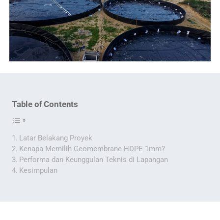
Table of Contents
Latar Belakang Proyek
Kenapa Memilih Geomembrane HDPE 1mm?
Performa dan Keunggulan Teknis di Lapangan
Kesimpulan