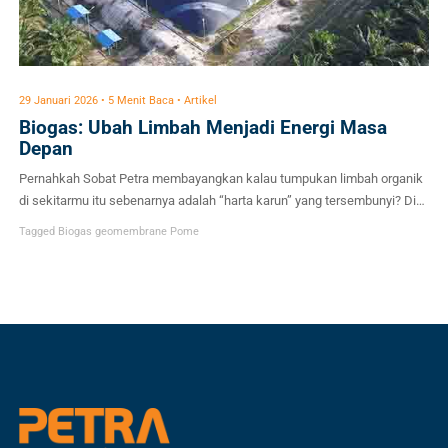
29 Januari 2026 • 5 Menit Baca • Artikel
Biogas: Ubah Limbah Menjadi Energi Masa
Depan
Pernahkah Sobat Petra membayangkan kalau tumpukan limbah organik
di sekitarmu itu sebenarnya adalah “harta karun” yang tersembunyi? Di
era modern ini, isu energi dan lingkungan jadi topik yang makin panas.
Tagged
Biogas
geomembrane
Pome
Kita semua tahu kalau bahan bakar fosil makin menipis, dan di sisi lain,
volume sampah terus menggunung. Nah, di persimpangan dua masalah
besar inilah konsep […]