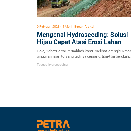
9 Februari 2026 • 5 Menit Baca • Artikel
Mengenal Hydroseeding: Solusi
Hijau Cepat Atasi Erosi Lahan
Halo, Sobat Petra! Pernahkah kamu melihat lereng bukit a
pinggiran jalan tol yang tadinya gersang, tiba-tiba berubah
menjadi hamparan rumput hijau yang rapi hanya dalam wa
Tagged
hydroseeding
singkat? Kemungkinan besar, itu bukanlah hasil dari men
rumput satu per satu atau menggelar sod (rumput gajah)
secara manual. Hal tersebut adalah hasil dari teknologi ya
disebut Hydroseeding. Di […]