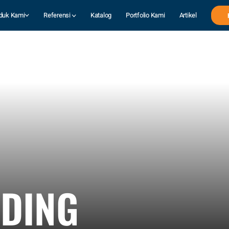
duk Kami
Referensi
Katalog
Portfolio Kami
Artikel
DING