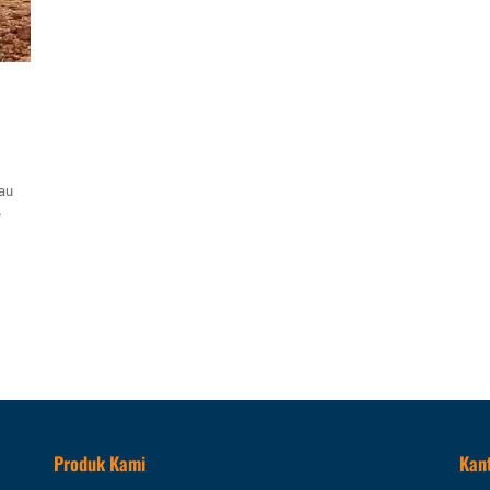
tau
ktu
anam
ng
Produk Kami
Kan