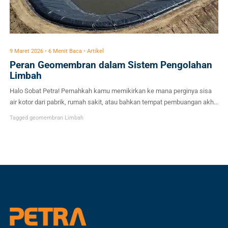
9 Maret 2026 • 6 Menit Baca • Artikel
Peran Geomembran dalam Sistem Pengolahan
Limbah
Halo Sobat Petra! Pernahkah kamu memikirkan ke mana perginya sisa
air kotor dari pabrik, rumah sakit, atau bahkan tempat pembuangan akhir
sampah di sekitar kita? Seiring dengan pesatnya pertumbuhan industri
Tagged
geomembran
Limbah
dan populasi, volume limbah yang dihasilkan setiap harinya mencapai
angka yang luar biasa. Jika tidak dikelola dengan benar, limbah ini bisa
menjadi bom waktu bagi […]