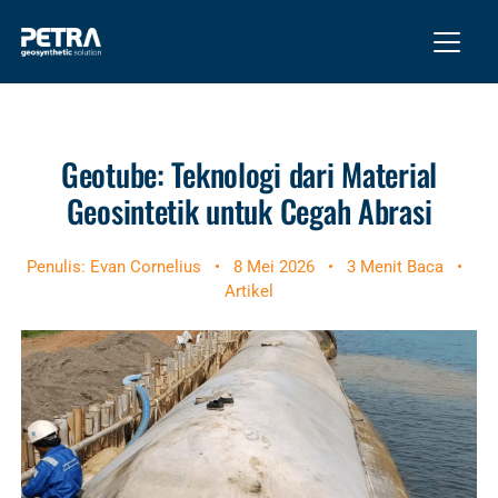
Geotube: Teknologi dari Material
Geosintetik untuk Cegah Abrasi
Penulis: Evan Cornelius
•
8 Mei 2026
•
3 Menit Baca
•
Artikel