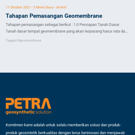
11 Oktober 2021 • 3 Menit Baca • Artikel
8 N
Tahapan Pemasangan Geomembrane
M
J
Tahapan pemasangan sebagai berikut : 1.0 Persiapan Tanah Dasar
Apa
Tanah dasar tempat geomembrane yang akan terpasang harus rata dan
per
bebas dari benda-benda tajam. Seluruh kerikil ataupun akar harus bersih
Tagged
#geomembrane
kar
dari area kerja. Geotextile/lapis proteksi dapat menjadi lapisan agar
Ta
tim
geomembrane aman dari kebocoran akibat benda-benda di lingkungan
dra
proyek Pada area tempat terdapat tanah organic/tanah gambut, sistem
(be
[…]
tun
Komitmen kami adalah untuk selalu memberikan solusi dan produk-
produk geosintetik berkualitas dengan terus berinovasi dan menjawab