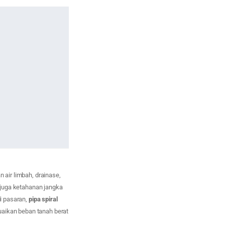
 air limbah, drainase,
i juga ketahanan jangka
di pasaran,
pipa spiral
uaikan beban tanah berat