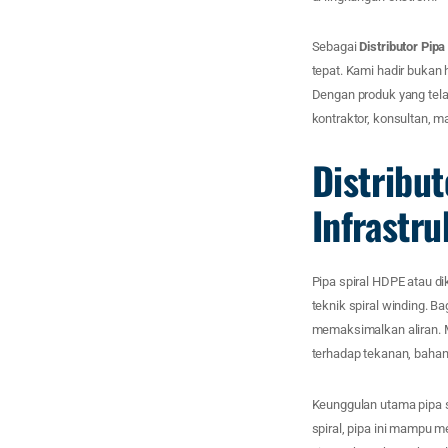
Sebagai
Distributor Pip
tepat. Kami hadir bukan
Dengan produk yang tela
kontraktor, konsultan, m
Distribut
Infrastr
Pipa spiral HDPE atau di
teknik spiral winding. 
memaksimalkan aliran. Ma
terhadap tekanan, bahan 
Keunggulan utama pipa s
spiral, pipa ini mampu m