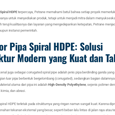
a Spiral HDPE
terpercaya, Petrane memahami betul bahwa setiap proyek memerluka
 hanya untuk menyediakan produk, tetapi untuk menjadi mitra dalam menyukses
h teruji kualitasnya dan layanan yang mengedepankan ketepatan, Petrane menjadi 
aupun instansi pemerintah.
or Pipa Spiral HDPE: Solusi
uktur Modern yang Kuat dan T
kenal juga sebagai corrugated spiral pipe adalah jenis pipa berdinding ganda yan
Bagian luar pipa berbentuk bergelombang (corrugated), sedangkan bagian dalamnya
terial utama dari pipa ini adalah
High-Density Polyethylene
, sejenis polimer de
kimia, dan abrasi.
piral HDPE terletak pada strukturnya yang ringan namun sangat kuat. Karena dip
enahan tekanan eksternal yang besar, seperti beban lalu lintas di jalan raya atau