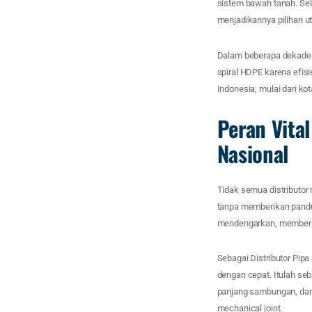
sistem bawah tanah. Sel
menjadikannya pilihan 
Dalam beberapa dekade t
spiral HDPE karena efisi
Indonesia, mulai dari k
Peran Vita
Nasional
Tidak semua distributor
tanpa memberikan pandu
mendengarkan, memberi 
Sebagai Distributor Pi
dengan cepat. Itulah se
panjang sambungan, dan
mechanical joint.