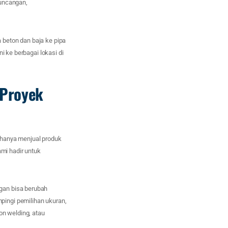
guncangan,
 beton dan baja ke pipa
i ke berbagai lokasi di
 Proyek
 hanya menjual produk
mi hadir untuk
gan bisa berubah
pingi pemilihan ukuran,
n welding, atau