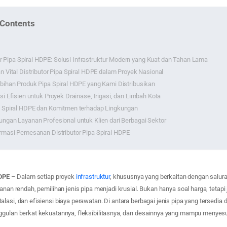
 Contents
or Pipa Spiral HDPE: Solusi Infrastruktur Modern yang Kuat dan Tahan Lama
n Vital Distributor Pipa Spiral HDPE dalam Proyek Nasional
bihan Produk Pipa Spiral HDPE yang Kami Distribusikan
si Efisien untuk Proyek Drainase, Irigasi, dan Limbah Kota
 Spiral HDPE dan Komitmen terhadap Lingkungan
ngan Layanan Profesional untuk Klien dari Berbagai Sektor
rmasi Pemesanan Distributor Pipa Spiral HDPE
HDPE
– Dalam setiap proyek
infrastruktur
, khususnya yang berkaitan dengan saluran
kanan rendah, pemilihan jenis pipa menjadi krusial. Bukan hanya soal harga, tetap
lasi, dan efisiensi biaya perawatan. Di antara berbagai jenis pipa yang tersedia 
nggulan berkat kekuatannya, fleksibilitasnya, dan desainnya yang mampu menyes