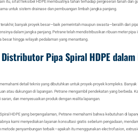
ain itu, sifat fleksibel HDPE membuatnya tahan terhadap pergeseran tanah dan 
utama untuk sistem drainase dan pembuangan limbah jangka panjang.
erakhir, banyak proyek besar—baik pemerintah maupun swasta—beralih dari pipa
ensinya dalam jangka panjang. Petrane telah mendistribusikan ribuan meter pipa in
ota besar hingga wilayah pedalaman yang menantang.
l Distributor Pipa Spiral HDPE dalam
 memahami detail teknis yang dibutuhkan untuk proyek-proyek kompleks. Banyak
an atau dukungan di lapangan. Petrane mengambil pendekatan yang berbeda. Ka
saran, dan menyesuaikan produk dengan realita lapangan.
pa Spiral HDPE yang berpengalaman, Petrane memahami bahwa kebutuhan di lapan
babnya kami menyediakan layanan konsultasi gratis sebelum pengadaan, mendam
 metode penyambungan terbaik—apakah itu menggunakan electrofusion, extrusio