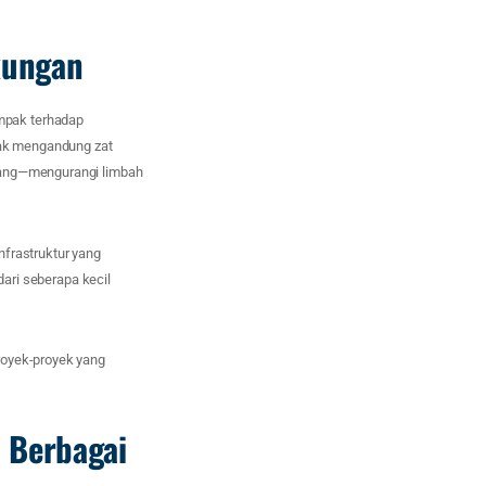
kungan
mpak terhadap
idak mengandung zat
ulang—mengurangi limbah
frastruktur yang
dari seberapa kecil
royek-proyek yang
 Berbagai