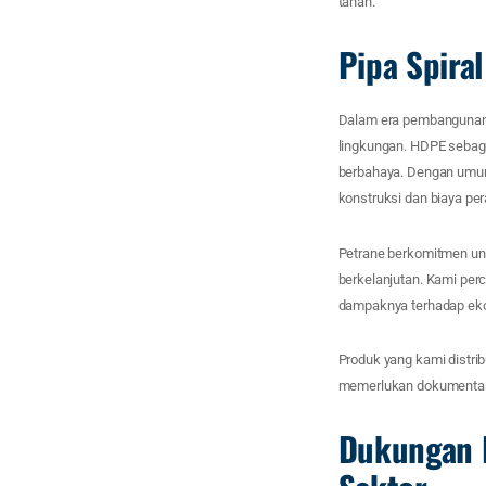
tanah.
Pipa Spira
Dalam era pembangunan 
lingkungan. HDPE sebaga
berbahaya. Dengan umur 
konstruksi dan biaya pe
Petrane berkomitmen un
berkelanjutan. Kami perc
dampaknya terhadap eko
Produk yang kami distri
memerlukan dokumentasi h
Dukungan L