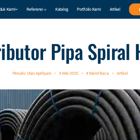
duk Kami
Referensi
Katalog
Portfolio Kami
Artikel
ributor Pipa Spiral
Penulis: Ulan Apriliyani
•
9 Mei 2025
•
4 Menit Baca
•
Artikel