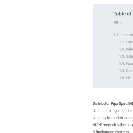
Table of
Distribut
Pera
Kele
Solu
Pipa
Duku
Info
Distributor Pipa Spiral 
dan sistem irigasi berte
panjang, kemudahan insta
HDPE
menjadi pilihan u
di lingkungan ekstrem.