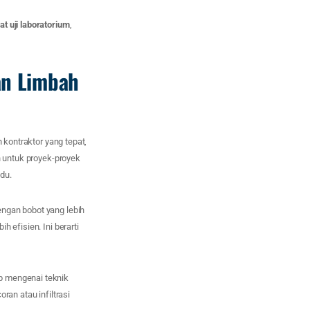
kat uji laboratorium
,
dan Limbah
 kontraktor yang tepat,
n untuk proyek-proyek
adu.
engan bobot yang lebih
 efisien. Ini berarti
p mengenai teknik
an atau infiltrasi