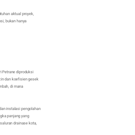
tuhan aktual proyek,
si, bukan hanya
i Petrane diproduksi
cin dan koefisien gesek
limbah, di mana
dan instalasi pengolahan
ngka panjang yang
 saluran drainase kota,