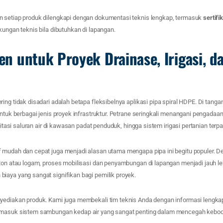
 setiap produk dilengkapi dengan dokumentasi teknis lengkap, termasuk
sertifi
kungan teknis bila dibutuhkan di lapangan.
ien untuk Proyek Drainase, Irigasi, 
ing tidak disadari adalah betapa fleksibelnya aplikasi pipa spiral HDPE. Di tangan
untuk berbagai jenis proyek infrastruktur. Petrane seringkali menangani pengadaa
ilitasi saluran air di kawasan padat penduduk, hingga sistem irigasi pertanian terp
 mudah dan cepat juga menjadi alasan utama mengapa pipa ini begitu populer. D
ton atau logam, proses mobilisasi dan penyambungan di lapangan menjadi jauh lebih
iaya yang sangat signifikan bagi pemilik proyek.
yediakan produk. Kami juga membekali tim teknis Anda dengan informasi lengka
masuk sistem sambungan kedap air yang sangat penting dalam mencegah kebocor