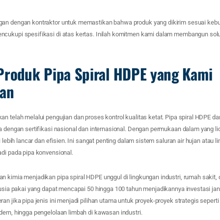
an dengan kontraktor untuk memastikan bahwa produk yang dikirim sesuai kebu
cukupi spesifikasi di atas kertas. Inilah komitmen kami dalam membangun solu
Produk Pipa Spiral HDPE yang Kami
kan
n telah melalui pengujian dan proses kontrol kualitas ketat. Pipa spiral HDPE dar
a dengan sertifikasi nasional dan internasional. Dengan permukaan dalam yang li
i lebih lancar dan efisien. Ini sangat penting dalam sistem saluran air hujan atau 
adi pada pipa konvensional.
 kimia menjadikan pipa spiral HDPE unggul di lingkungan industri, rumah sakit, 
, usia pakai yang dapat mencapai 50 hingga 100 tahun menjadikannya investasi ja
an jika pipa jenis ini menjadi pilihan utama untuk proyek-proyek strategis seperti
ern, hingga pengelolaan limbah di kawasan industri.