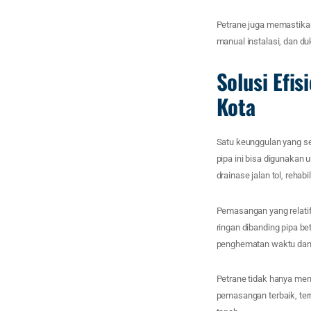
Petrane juga memastikan
manual instalasi, dan du
Solusi Efis
Kota
Satu keunggulan yang ser
pipa ini bisa digunakan 
drainase jalan tol, rehab
Pemasangan yang relatif
ringan dibanding pipa be
penghematan waktu dan b
Petrane tidak hanya men
pemasangan terbaik, ter