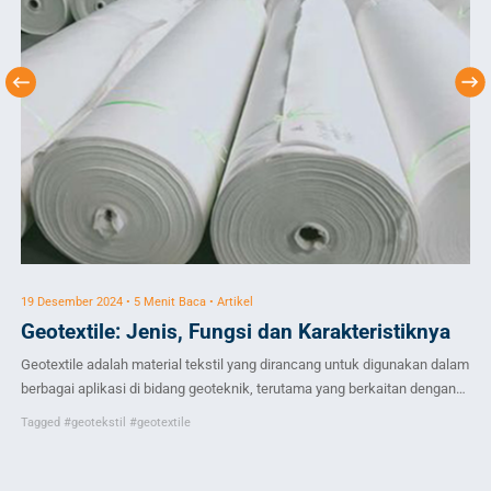
19 Desember 2024 • 5 Menit Baca • Artikel
20 
Geotextile: Jenis, Fungsi dan Karakteristiknya
A
L
Geotextile adalah material tekstil yang dirancang untuk digunakan dalam
La
berbagai aplikasi di bidang geoteknik, terutama yang berkaitan dengan
dur
pengendalian tanah dan air. Dalam dunia konstruksi, material ini
Tagged
#geotekstil
#geotextile
mat
memainkan peran penting dalam menjaga stabilitas tanah, mencegah
Ta
aki
erosi, dan meningkatkan daya dukung tanah. Artikel ini akan membahas
di
secara mendalam tentang geotextile, termasuk jenis, fungsi, serta