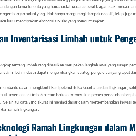
i kandungan kimia tertentu yang harus diolah secara spesifik agar tidak mencemar
pengembangan solusi yang tidak hanya mengurangi dampak negatif, tetapi juga
aku baru, menciptakan ekonomi sirkular yang menguntungkan.
dan Inventarisasi Limbah untuk Peng
engkap tentang limbah yang dihasilkan merupakan langkah awal yang sangat pen
teristik limbah, industri dapat mengembangkan strategi pengelolaan yang tepat dan
ga membantu dalam mengidentifikasi potensi risiko kesehatan dan lingkungan, seh
fektif. Inventarisasi limbah secara berkala memastikan proses pengolahan berjal
u. Selain itu, data yang akurat ini menjadi dasar dalam mengembangkan inovasi t
n dan ramah lingkungan.
Teknologi Ramah Lingkungan dalam 