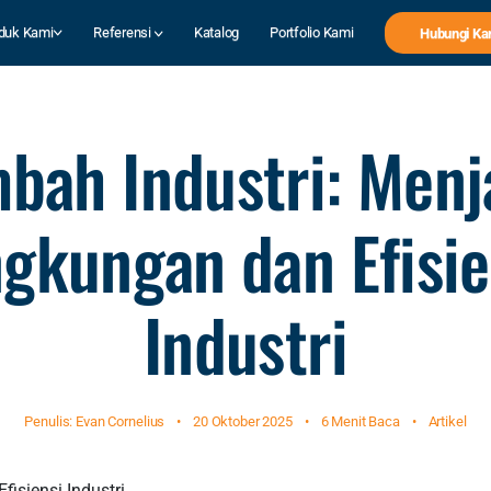
duk Kami
Referensi
Katalog
Portfolio Kami
Hubungi Ka
mbah Industri: Menj
ngkungan dan Efisie
Industri
Penulis: Evan Cornelius
•
20 Oktober 2025
•
6 Menit Baca
•
Artikel