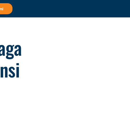
mi
aga
nsi