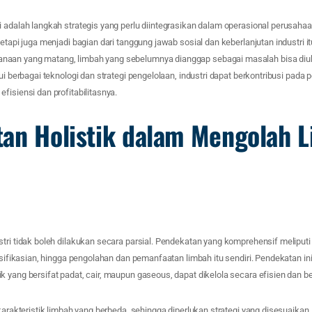
i adalah langkah strategis yang perlu diintegrasikan dalam operasional perusah
tetapi juga menjadi bagian dari tanggung jawab sosial dan keberlanjutan industri i
aan yang matang, limbah yang sebelumnya dianggap sebagai masalah bisa diu
ui berbagai teknologi dan strategi pengelolaan, industri dapat berkontribusi pada 
fisiensi dan profitabilitasnya.
an Holistik dalam Mengolah 
tri tidak boleh dilakukan secara parsial. Pendekatan yang komprehensif meliputi
lasifikasian, hingga pengolahan dan pemanfaatan limbah itu sendiri. Pendekatan 
 yang bersifat padat, cair, maupun gaseous, dapat dikelola secara efisien dan be
 karakteristik limbah yang berbeda, sehingga diperlukan strategi yang disesuaikan.