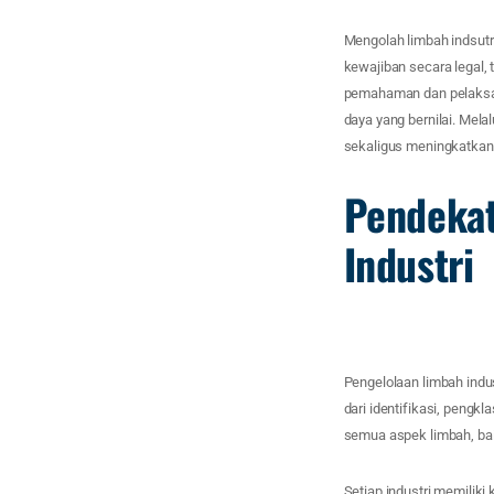
Mengolah limbah indsutr
kewajiban secara legal, 
pemahaman dan pelaksan
daya yang bernilai. Melal
sekaligus meningkatkan e
Pendekat
Industri
Pengelolaan limbah indus
dari identifikasi, pengk
semua aspek limbah, baik
Setiap industri memiliki