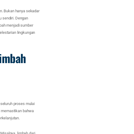
aan. Bukan hanya sekadar
tu sendiri. Dengan
bah menjadi sumber
pelestarian lingkungan
Limbah
 seluruh proses mulai
ini memastikan bahwa
rkelanjutan.
 Misalnya, limbah dari