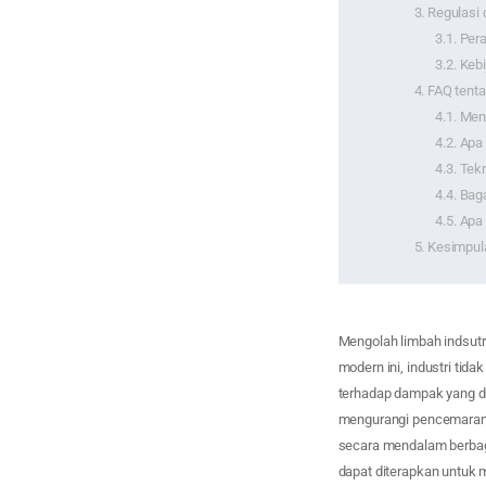
Regulasi 
Pera
Kebi
FAQ tenta
Meng
Apa 
Tekn
Baga
Apa 
Kesimpul
Mengolah limbah indsutr
modern ini, industri tid
terhadap dampak yang di
mengurangi pencemaran,
secara mendalam berbaga
dapat diterapkan untuk 