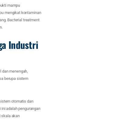
rbukti mampu
mpu mengikat kontaminan
ang. Bacterial treatment
n.
a Industri
il dan menengah,
sa berupa sistem
sistem otomatis dan
i ini adalah pengurangan
t skala akan