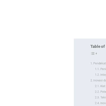
Table of
Pendekata
Peni
Inte
Inovasi d
Kiat
Pote
Tekn
Inov