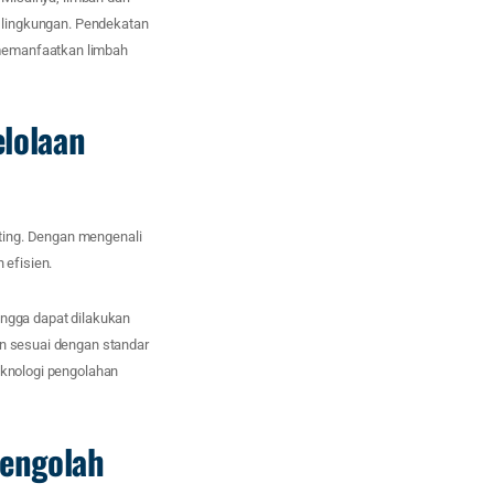
i lingkungan. Pendekatan
 memanfaatkan limbah
elolaan
ting. Dengan mengenali
 efisien.
ingga dapat dilakukan
an sesuai dengan standar
eknologi pengolahan
Mengolah