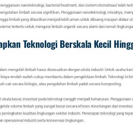
 penggunaan nanoteknologi, bacterial treatment, dan sistem otomatisasi telah te
 pengolahan limbah secara signifikan. Penggunaan nanoteknologi, misalnya, ma
hingga limbah yang dihasilkan menjadi lebih aman untuk dibuang maupun didaur ul
isme tertentu untuk mengurai limbah organik secara alami dan ramah lingkunga
apkan Teknologi Berskala Kecil Hingg
lam mengolah limbah harus disesuaikan dengan skala industri. Untuk usaha kec
 biaya rendah sudah cukup membantu dalam pengelolaan limbah. Teknologi ini bi
mbah cair secara biologis, atau pengolahan limbah padat secara komposting.
i skala besar, investasi pada teknologi canggih menjadi keharusan. Penggunaan 
elola volume limbah yang sangat besar secara efisien. Keuntungan dari investas
 peningkatan kualitas lingkungan sekitar industri. Penerapan teknologi yang tepa
 operasional industri serta konservasi lingkungan.