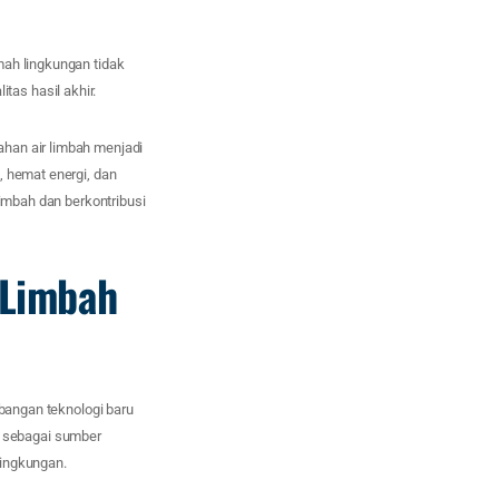
mah lingkungan tidak
as hasil akhir.
han air limbah menjadi
, hemat energi, dan
limbah dan berkontribusi
 Limbah
mbangan teknologi baru
 sebagai sumber
lingkungan.