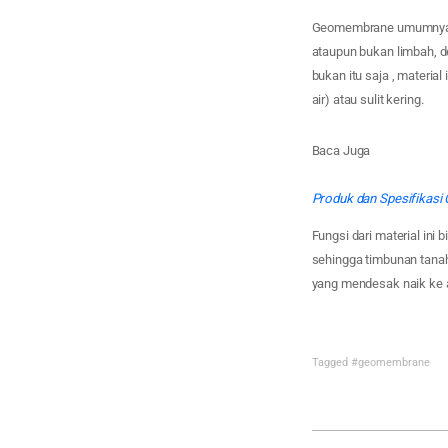
Geomembrane umumnya be
ataupun bukan limbah, d
bukan itu saja , material
air) atau sulit kering.
Baca Juga
Produk dan Spesifikas
Fungsi dari material ini 
sehingga timbunan tanah
yang mendesak naik ke 
Tagged
#geomembrane