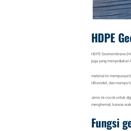
HDPE Ge
HDPE Geomembrane (High 
juga yang menyediakan k
material ini mempunyai b
Ultraviolet, dan mampu 
Jenis ini cocok untuk d
menghemat, karena wakt
Fungsi 