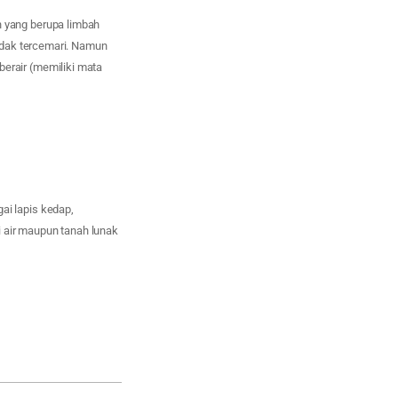
 yang berupa limbah
idak tercemari. Namun
erair (memiliki mata
gai lapis kedap,
i air maupun tanah lunak