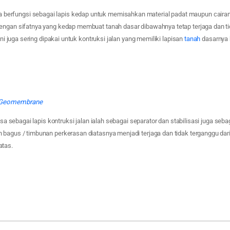
rfungsi sebagai lapis kedap untuk memisahkan material padat maupun cairan
engan sifatnya yang kedap membuat tanah dasar dibawahnya tetap terjaga dan t
 ini juga sering dipakai untuk kontruksi jalan yang memiliki lapisan
tanah
dasarnya b
i Geomembrane
bisa sebagai lapis kontruksi jalan ialah sebagai separator dan stabilisasi juga seba
 bagus / timbunan perkerasan diatasnya menjadi terjaga dan tidak terganggu dar
atas.