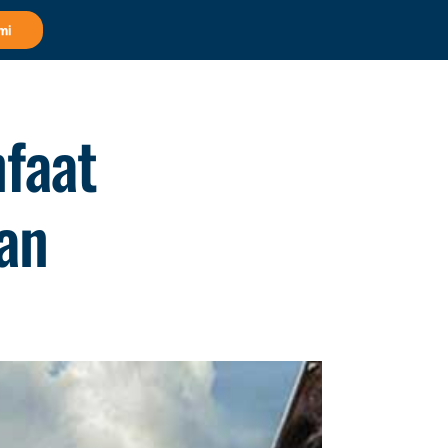
mi
faat
an