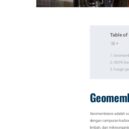
Table of
Geomemb
HDPE Ge
Fungsi g
Geomemb
Geomembrane adalah salah
dengan campuran karbon h
limbah, dan mikroorganis