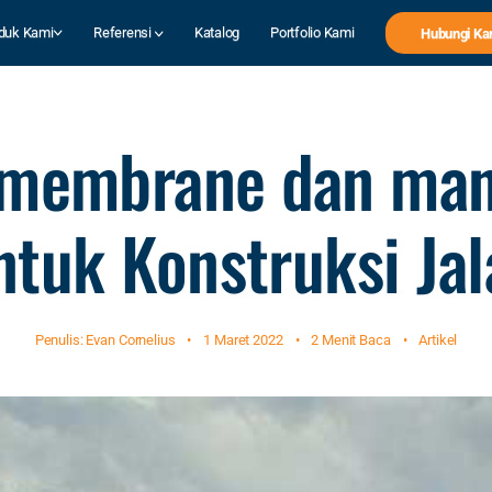
duk Kami
Referensi
Katalog
Portfolio Kami
Hubungi Ka
membrane dan man
ntuk Konstruksi Jal
Penulis: Evan Cornelius
•
1 Maret 2022
•
2 Menit Baca
•
Artikel