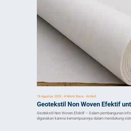
18 Agustus 2025 • 4 Menit Baca • Artikel
Geotekstil Non Woven Efektif un
Geotekstil Non Woven Efektif – Dalam pembangunan infrast
digunakan karena kemampuannya dalam mendukung sistem dr
menyaring partikel tanah. Dengan fungsi tersebut, geotekst