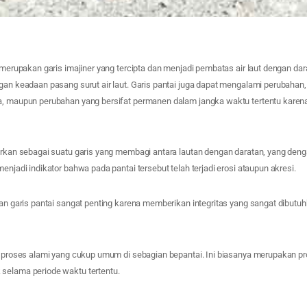
) merupakan garis imajiner yang tercipta dan menjadi pembatas air laut dengan dara
gan keadaan pasang surut air laut. Garis pantai juga dapat mengalami perubahan,
a, maupun perubahan yang bersifat permanen dalam jangka waktu tertentu karena
barkan sebagai suatu garis yang membagi antara lautan dengan daratan, yang deng
menjadi indikator bahwa pada pantai tersebut telah terjadi erosi ataupun akresi.
gan garis pantai sangat penting karena memberikan integritas yang sangat dibutuhk
ah proses alami yang cukup umum di sebagian bepantai. Ini biasanya merupakan p
selama periode waktu tertentu.