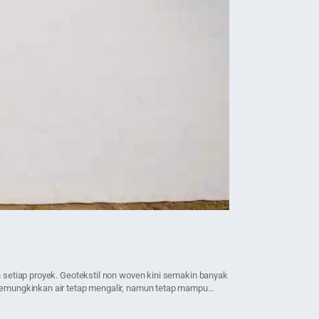
30 September 2025 • 6 Me
Apa itu Reta
 setiap proyek. Geotekstil non woven kini semakin banyak
Retaining wall atau d
 memungkinkan air tetap mengalir, namun tetap mampu
perbedaan elevasi tana
dengan kondisi tanah y