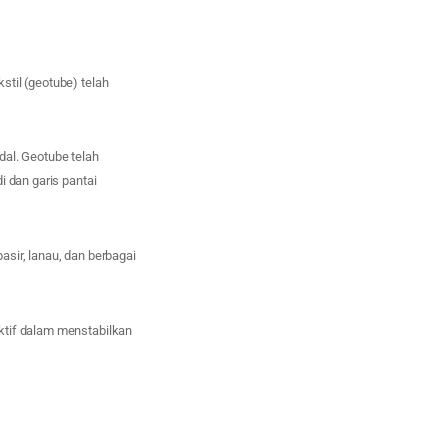
til (geotube) telah
dal. Geotube telah
i dan garis pantai
sir, lanau, dan berbagai
ktif dalam menstabilkan