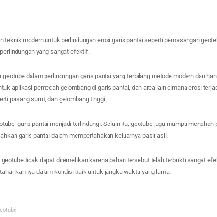
 teknik modern untuk perlindungan erosi garis pantai seperti pemasangan geoteks
perlindungan yang sangat efektif.
n geotube dalam perlindungan garis pantai yang terbilang metode modern dan han
k aplikasi pemecah gelombang di garis pantai, dan area lain dimana erosi terjad
ti pasang surut, dan gelombang tinggi.
be, garis pantai menjadi terlindungi. Selain itu, geotube juga mampu menahan pa
dahkan garis pantai dalam mempertahakan keluarnya pasir asli.
eotube tidak dapat diremehkan karena bahan tersebut telah terbukti sangat efe
tahankannya dalam kondisi baik untuk jangka waktu yang lama.
eotube