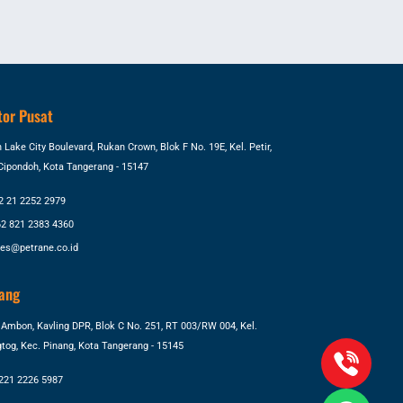
tor Pusat
 Lake City Boulevard, Rukan Crown, Blok F No. 19E, Kel. Petir,
Cipondoh, Kota Tangerang - 15147
2 21 2252 2979
2 821 2383 4360
les@petrane.co.id
ang
Ambon, Kavling DPR, Blok C No. 251, RT 003/RW 004, Kel.
tog, Kec. Pinang, Kota Tangerang - 15145
221 2226 5987