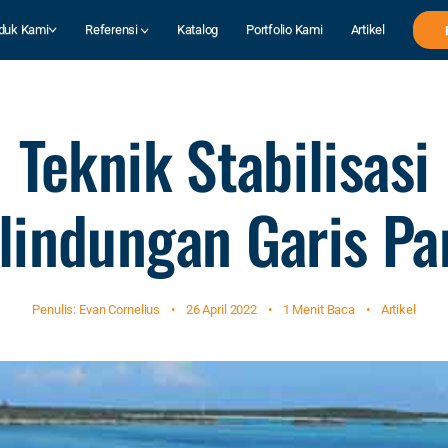
duk Kami
Referensi
Katalog
Portfolio Kami
Artikel
Teknik Stabilisasi
lindungan Garis Pa
Penulis: Evan Cornelius
•
26 April 2022
•
1 Menit Baca
•
Artikel