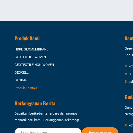
Produk Kami
Kan
Green
HDPE GEOMEMBRANE
Kec. 
GEOTEXTILE WOVEN
GEOTEXTILE NON-WOVEN
P:
+6
GEOCELL
M:
+6
GEOBAG
E:
sa
Produk Lainnya
Gud
Berlangganan Berita
Gang 
Dapatkan berita-berita terbaru dan promosi
Nerog
menarik dari kami. Berlangganan sekarang!
P:
+6