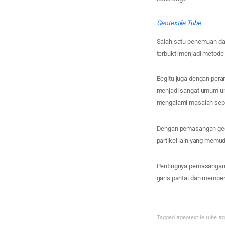
Geotextile Tube
Salah satu penemuan dan
terbukti menjadi metode 
Begitu juga dengan pera
menjadi sangat umum untu
mengalami masalah seper
Dengan pemasangan geotu
partikel lain yang memu
Pentingnya pemasangan g
garis pantai dan memper
Tagged
#geotextile tube
#g