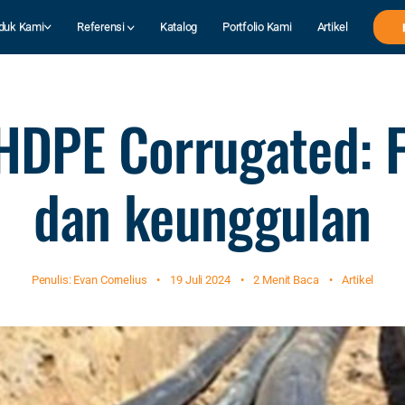
duk Kami
Referensi
Katalog
Portfolio Kami
Artikel
HDPE Corrugated: 
dan keunggulan
Penulis: Evan Cornelius
•
19 Juli 2024
•
2 Menit Baca
•
Artikel