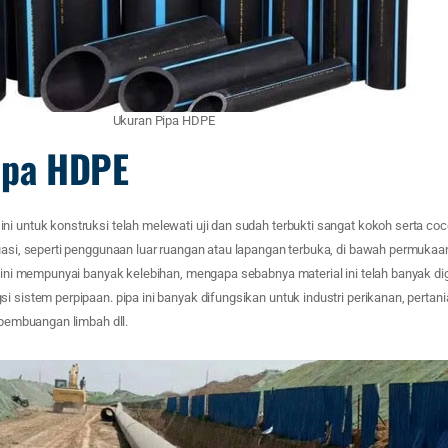
Ukuran Pipa HDPE
ipa HDPE
ni untuk konstruksi telah melewati uji dan sudah terbukti sangat kokoh serta co
tuasi, seperti penggunaan luar ruangan atau lapangan terbuka, di bawah permuka
pa ini mempunyai banyak kelebihan, mengapa sebabnya material ini telah banyak d
i sistem perpipaan. pipa ini banyak difungsikan untuk industri perikanan, pertania
, pembuangan limbah dll.