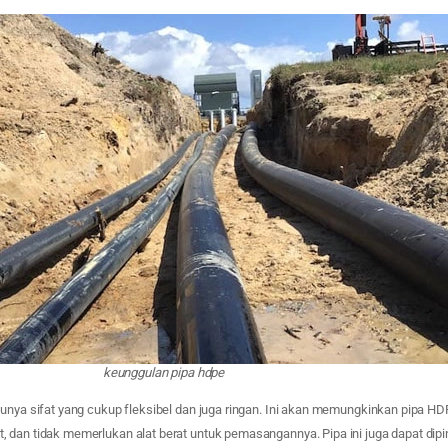
keunggulan pipa hdpe
unya sifat yang cukup fleksibel dan juga ringan. Ini akan memungkinkan pipa HDP
 dan tidak memerlukan alat berat untuk pemasangannya. Pipa ini juga dapat dip