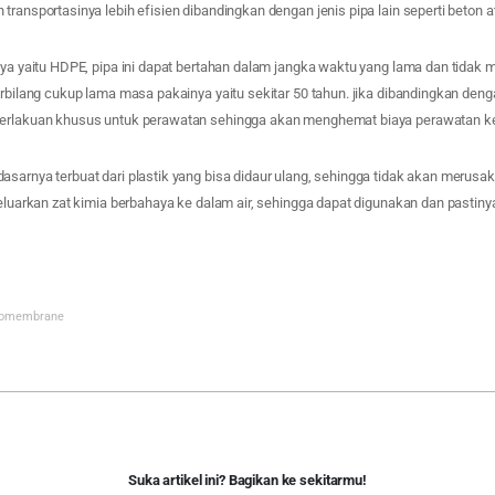
transportasinya lebih efisien dibandingkan dengan jenis pipa lain seperti beton a
rnya yaitu HDPE, pipa ini dapat bertahan dalam jangka waktu yang lama dan tidak
erbilang cukup lama masa pakainya yaitu sekitar 50 tahun. jika dibandingkan denga
perlakuan khusus untuk perawatan sehingga akan menghemat biaya perawatan k
sarnya terbuat dari plastik yang bisa didaur ulang, sehingga tidak akan merusak
geluarkan zat kimia berbahaya ke dalam air, sehingga dapat digunakan dan pastin
omembrane
Suka artikel ini? Bagikan ke sekitarmu!