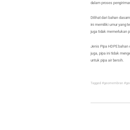
dalam proses pengiriman 
Dilihat dari bahan dasa
ini memiliki umur yang t
juga tidak memerlukan 
Jenis Pipa HDPE bahan da
juga, pipa ini tidak men
untuk pipa air bersih.
Tagged
#geomembran
#ge