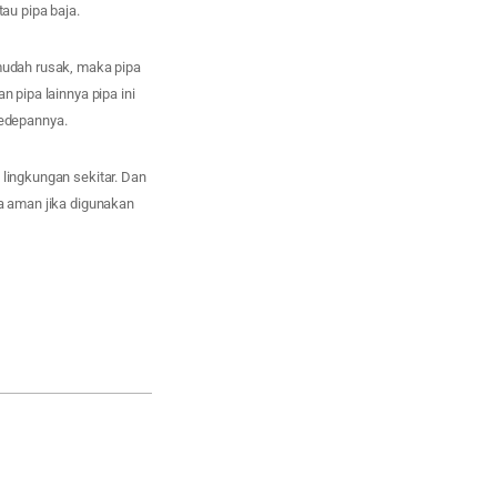
tau pipa baja.
 mudah rusak, maka pipa
n pipa lainnya pipa ini
edepannya.
 lingkungan sekitar. Dan
ya aman jika digunakan