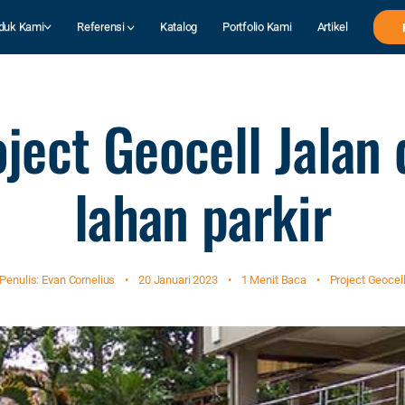
duk Kami
Referensi
Katalog
Portfolio Kami
Artikel
ject Geocell Jalan
lahan parkir
Penulis: Evan Cornelius
•
20 Januari 2023
•
1 Menit Baca
•
Project Geocel