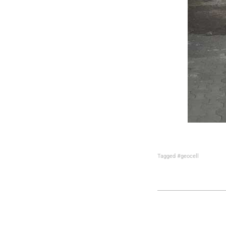
Tagged
#geocell