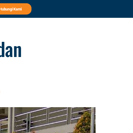
Hubungi Kami
 dan
l