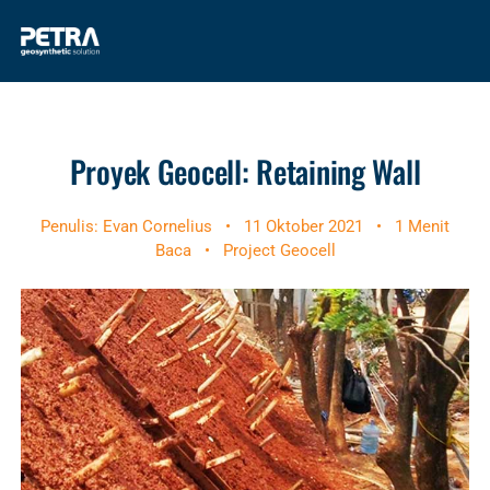
Proyek Geocell: Retaining Wall
Penulis: Evan Cornelius
•
11 Oktober 2021
•
1 Menit
Baca
•
Project Geocell