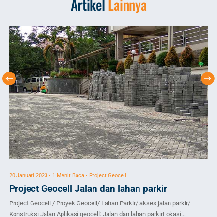
Artikel
Lainnya
20 Januari 2023 • 1 Menit Baca • Project Geocell
3 J
Project Geocell Jalan dan lahan parkir
Pr
Project Geocell / Proyek Geocell/ Lahan Parkir/ akses jalan parkir/
Pro
Konstruksi Jalan Aplikasi geocell: Jalan dan lahan parkirLokasi:
Per