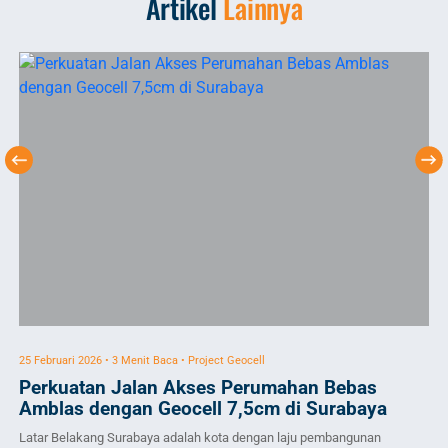
Artikel
Lainnya
25 Februari 2026 • 3 Menit Baca • Project Geocell
2 J
Perkuatan Jalan Akses Perumahan Bebas
P
Amblas dengan Geocell 7,5cm di Surabaya
Pro
Latar Belakang Surabaya adalah kota dengan laju pembangunan
Per