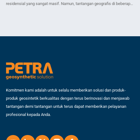
residensial yang sangat masif. Namun, tantangan geografis di beberapa
Ta
titik pengembangannya adalah kondisi tanah dasar (subgrade) yang
kurang ideal. Dalam proyek perumahan kali ini, jalan akses utama harus
menanggung beban yang bervariasi—mulai dari kendaraan pribadi
penghuni, hingga lalu lalang truk bermuatan material berat selama fase
pembangunan cluster […]
Komitmen kami adalah untuk selalu memberikan solusi dan produk-
produk geosintetik berkualitas dengan terus berinovasi dan menjawab
tantangan demi tantangan untuk terus dapat memberikan pelayanan
profesional kepada Anda.