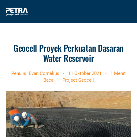
Geocell Proyek Perkuatan Dasaran
Water Reservoir
Penulis: Evan Cornelius
•
11 Oktober 2021
•
1 Menit
Baca
•
Project Geocell