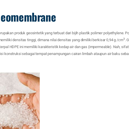
 Geomembrane
kan produk geosintetik yang terbuat dari bijih plastik polimer polyethylene. Po
3
miliki densitas tinggi, dimana nilai densitas yang dimiliki berkisar 0,94 g /cm
. 
erpal HDPE ini memiliki karakteristik kedap air dan gas (impermeable). Nah, sifat
si konstruksi sebagai tempat penampungan cairan limbah ataupun air baku sebaga