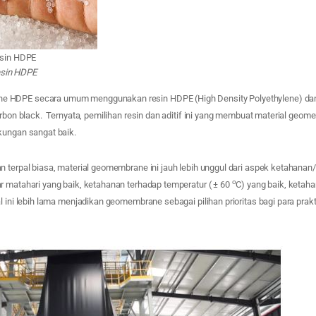
resin HDPE
resin HDPE
 HDPE secara umum menggunakan resin HDPE (High Density Polyethylene) da
arbon black. Ternyata, pemilihan resin dan aditif ini yang membuat material geo
kungan sangat baik.
 terpal biasa, material geomembrane ini jauh lebih unggul dari aspek ketahanan/
o
r matahari yang baik, ketahanan terhadap temperatur ( ± 60
C) yang baik, ketaha
l ini lebih lama menjadikan geomembrane sebagai pilihan prioritas bagi para prakti