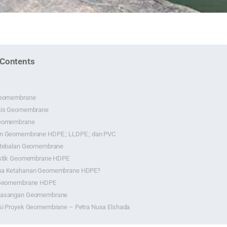
 Contents
Geomembrane
nis Geomembrane
Geomembrane
n Geomembrane HDPE ; LLDPE ; dan PVC
etebalan Geomembrane
istik Geomembrane HDPE
na Ketahanan Geomembrane HDPE?
 Geomembrane HDPE
masangan Geomembrane
si Proyek Geomembrane – Petra Nusa Elshada