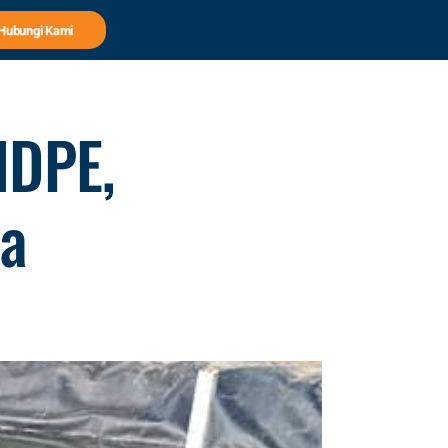
Hubungi Kami
HDPE,
ya