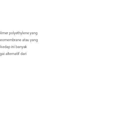
limer polyethylene yang
Geomembrane atau yang
 kedap ini banyak
i alternatif dari