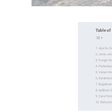
Table of
Apa Itu 
Jenis-Je
Fungsi 
Perbedaa
Varian K
Karakter
Bagaima
Aplikasi
Cara Pe
Referen