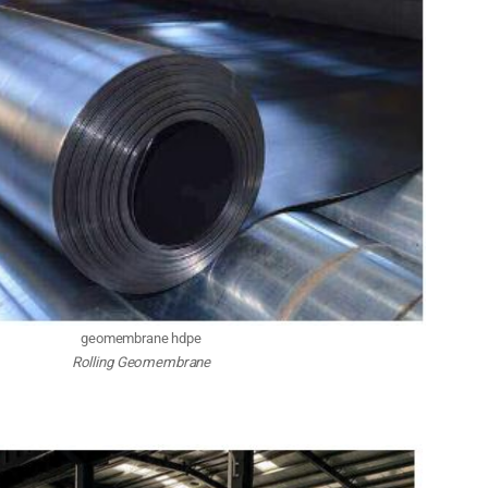
geomembrane hdpe
Rolling Geomembrane