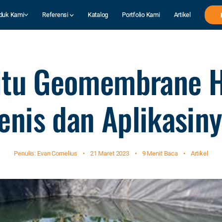
duk Kami
Referensi
Katalog
Portfolio Kami
Artikel
itu Geomembrane 
enis dan Aplikasin
Penulis: Evan Cornelius
•
21 Maret 2023
•
9 Menit Baca
•
Artikel