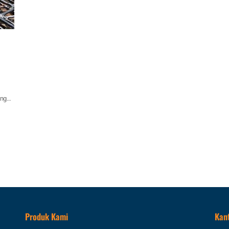
ang
ngan
-
,
l
tanah
Produk Kami
Kan