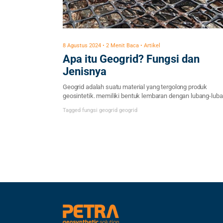
8 Agustus 2024 • 2 Menit Baca • Artikel
Apa itu Geogrid? Fungsi dan
Jenisnya
Geogrid adalah suatu material yang tergolong produk
geosintetik. memiliki bentuk lembaran dengan lubang-lub
mirip seperti frame dimana fungsinya adalah sebagai tula
Tagged
fungsi geogrid
geogrid
agar memperkuat struktur perkuatan tanah. Bentuk lubang
lubang pada geogrid umumnya memiliki bentuk segi empat
lonjong, dan juga bentuk-bentuk lainnya. Cara kerja materia
Geogrid adalah dengan cara diletakan di atas permukaan 
lalu kemudian diberi […]