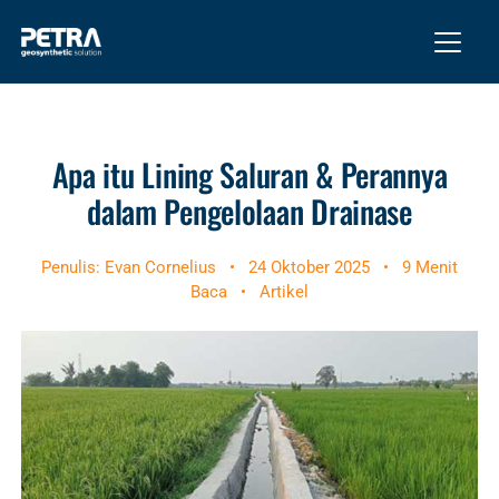
Apa itu Lining Saluran & Perannya
dalam Pengelolaan Drainase
Penulis: Evan Cornelius
•
24 Oktober 2025
•
9 Menit
Baca
•
Artikel