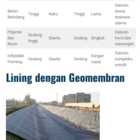
Saluran
Beton
besar,
Tinggi
Kaku
Tinggi
Lama
Bertulang
drainase
utama
Polymer
Saluran
Sedang-
dan
Elastis
Sedang
Singkat
kecil dan
tinggi
Resin
menengah
Saluran
Inflatable
Sangat
Sedang
Elastis
Sedang
kompleks,
Forming
cepat
retrofit
Lining dengan Geomembran