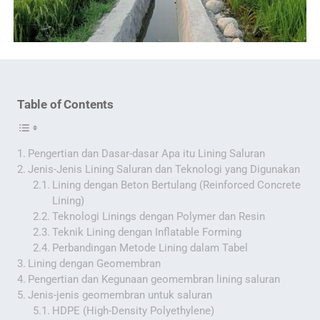
Table of Contents
Pengertian dan Dasar-dasar Apa itu Lining Saluran
Jenis-Jenis Lining Saluran dan Teknologi yang Digunakan
Lining dengan Beton Bertulang (Reinforced Concrete
Lining)
Teknologi Linings dengan Polymer dan Resin
Teknik Lining dengan Inflatable Forming
Perbandingan Metode Lining dalam Tabel
Lining dengan Geomembran
Pengertian dan Kegunaan geomembran lining saluran
Jenis-jenis geomembran untuk saluran
HDPE (High-Density Polyethylene)