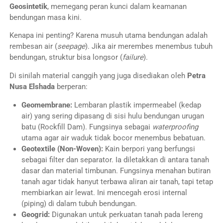
Geosintetik
, memegang peran kunci dalam keamanan
bendungan masa kini.
Kenapa ini penting? Karena musuh utama bendungan adalah
rembesan air (
seepage
). Jika air merembes menembus tubuh
bendungan, struktur bisa longsor (
failure
).
Di sinilah material canggih yang juga disediakan oleh
Petra
Nusa Elshada
berperan:
Geomembrane:
Lembaran plastik impermeabel (kedap
air) yang sering dipasang di sisi hulu bendungan urugan
batu (Rockfill Dam). Fungsinya sebagai
waterproofing
utama agar air waduk tidak bocor menembus bebatuan.
Geotextile (Non-Woven):
Kain berpori yang berfungsi
sebagai filter dan separator. Ia diletakkan di antara tanah
dasar dan material timbunan. Fungsinya menahan butiran
tanah agar tidak hanyut terbawa aliran air tanah, tapi tetap
membiarkan air lewat. Ini mencegah erosi internal
(piping) di dalam tubuh bendungan.
Geogrid:
Digunakan untuk perkuatan tanah pada lereng