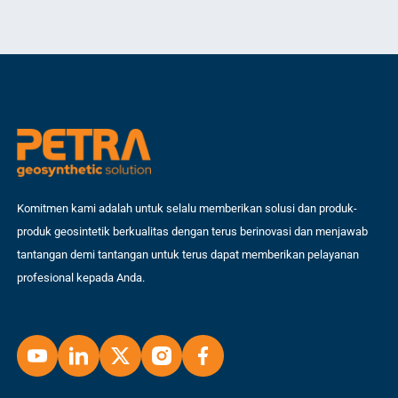
geomembrane, geocomposite, geomat, geosynthetic clay liner, geopipe
Hdp
dan lain-lain. Material yang digunakan untuk geosintetik berasal dari
industri plastic, yaitu polymer, […]
Komitmen kami adalah untuk selalu memberikan solusi dan produk-
produk geosintetik berkualitas dengan terus berinovasi dan menjawab
tantangan demi tantangan untuk terus dapat memberikan pelayanan
profesional kepada Anda.