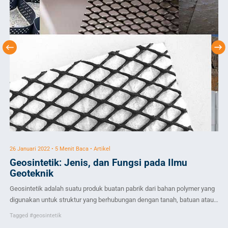
26 Januari 2022 • 5 Menit Baca • Artikel
11 
Geosintetik: Jenis, dan Fungsi pada Ilmu
M
Geoteknik
End
Geosintetik adalah suatu produk buatan pabrik dari bahan polymer yang
HDP
digunakan untuk struktur yang berhubungan dengan tanah, batuan atau
ben
Ta
bahan rekayasa geoteknik lainnya. Jenis-jenis geosintetik yang pada
uju
Tagged
#geosintetik
umumnya sering di gunakan adalah geotextile, geocell, geogrid,
pip