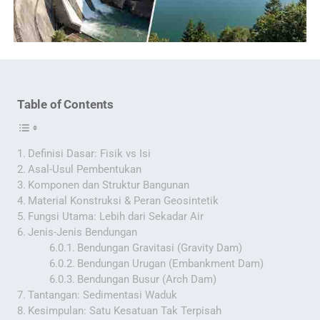
Table of Contents
Definisi Dasar: Fisik vs Isi
Asal-Usul Pembentukan
Komponen dan Struktur Bangunan
Material Konstruksi & Peran Geosintetik
Fungsi Utama: Lebih dari Sekadar Air
Jenis-Jenis Bendungan
Bendungan Gravitasi (Gravity Dam)
Bendungan Urugan (Embankment Dam)
Bendungan Busur (Arch Dam)
Tantangan: Sedimentasi Waduk
Kesimpulan: Satu Kesatuan Tak Terpisah