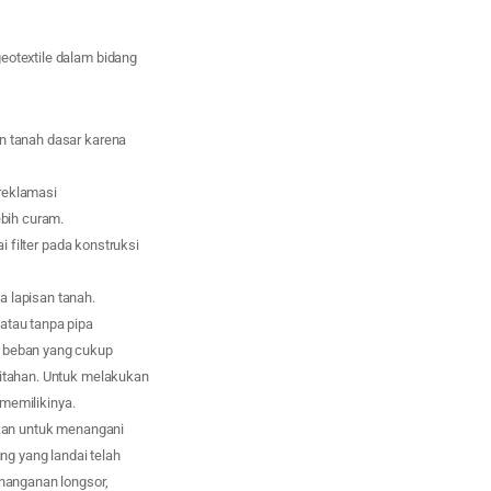
eotextile dalam bidang
n tanah dasar karena
reklamasi
ebih curam.
i filter pada konstruksi
 lapisan tanah.
atau tanpa pipa
n beban yang cukup
ditahan. Untuk melakukan
 memilikinya.
akan untuk menangani
ng yang landai telah
enanganan longsor,