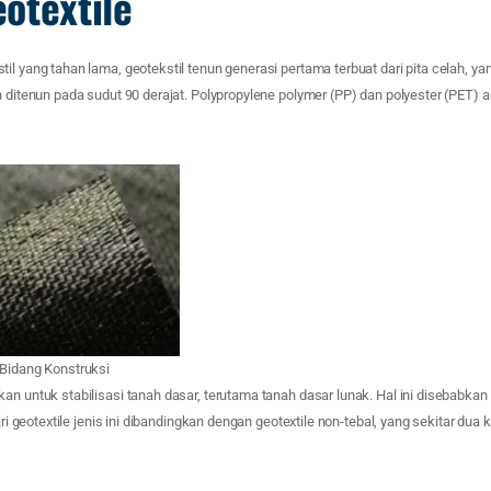
otextile
il yang tahan lama, geotekstil tenun generasi pertama terbuat dari pita celah, 
n ditenun pada sudut 90 derajat. Polypropylene polymer (PP) dan polyester (PET)
 Bidang Konstruksi
an untuk stabilisasi tanah dasar, terutama tanah dasar lunak. Hal ini disebabkan 
dari geotextile jenis ini dibandingkan dengan geotextile non-tebal, yang sekitar dua k