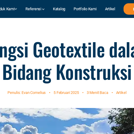
duk Kami
Referensi
Katalog
Portfolio Kami
Artikel
ngsi Geotextile da
Bidang Konstruksi
Penulis: Evan Cornelius
•
5 Februari 2025
•
3 Menit Baca
•
Artikel