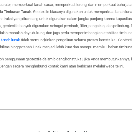
parator, memperkuat tanah dasar, memperkuat lereng, dan memperkuat bahu jala
ada Timbunan Tanah
: Geotextile biasanya digunakan untuk memperkuat tanah luna
struksi yang dirancang untuk digunakan dalam jangka panjang karena kapasit
tu, geotextile banyak digunakan sebagai pemisah, filter, pengairan, dan pelindung
adalah masalah daya dukung, dan juga perlu mempertimbangkan stabilitas timbuna
a
tanah lunak
tidak memungkinkan pengaliran selama proses konstruksi. Geotextil
litas hingga tanah lunak menjadi lebih kuat dan mampu memikul beban timbunan
toh penggunaan geotextile dalam bidang konstruksi, jika Anda membutuhkannya,
engan segera menghubungi kontak kami atau berbicara melalui website ini.