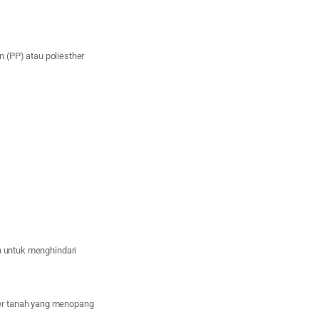
n (PP) atau poliesther
n untuk menghindari
ser tanah yang menopang