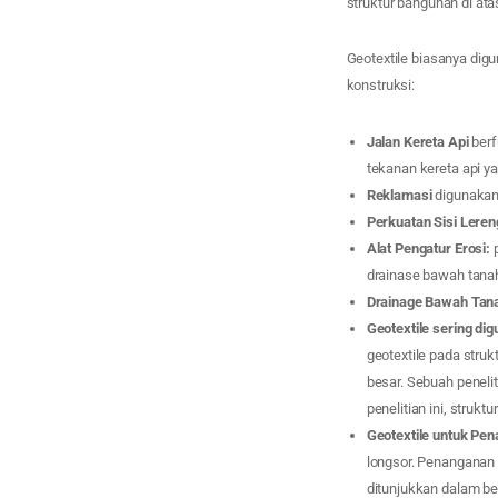
struktur bangunan di ata
Geotextile biasanya dig
konstruksi:
Jalan Kereta Api
berf
tekanan kereta api y
Reklamasi
digunakan
Perkuatan Sisi Leren
Alat Pengatur Erosi:
drainase bawah tana
Drainage Bawah Tan
Geotextile sering di
geotextile pada str
besar. Sebuah peneli
penelitian ini, struktu
Geotextile untuk Pe
longsor. Penanganan l
ditunjukkan dalam be