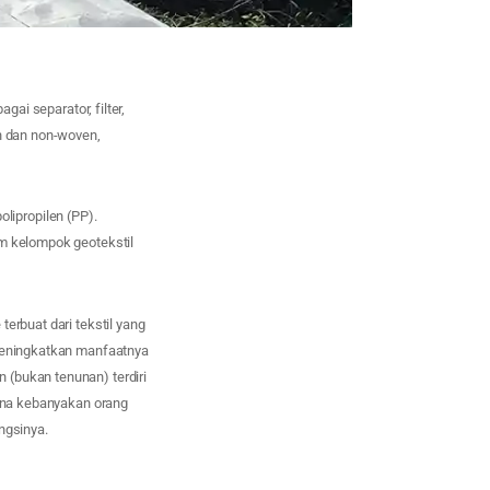
gai separator, filter,
en dan non-woven,
olipropilen (PP).
am kelompok geotekstil
erbuat dari tekstil yang
 meningkatkan manfaatnya
 (bukan tenunan) terdiri
rena kebanyakan orang
ngsinya.