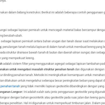
snya.
unakan dalam bidang konstruksi. Berikut ini adalah beberapa contoh penggunaan g
ungsi sebagai lapisan pemisah untuk mencegah material balas bercampur denga
ang berubah-ubah.
 sebagai lapisan pemisah antara bahan urugan dan tanah dasar saat melakukan 
g
; penulangan tanah melalui lapisan di dalam tanah untuk membuat lereng yang l
pada struktur drainase bawah tanah di lautan dan daerah aliran sungai; dan sebaga
h yang memperkuat lereng.
ah
adalah sistem filter yang menggunakan agregat sebagai lapisan tambahan pada
gunakan untuk mengatasi masalah struktur penahan tanah
dan digunakan dengan 
uktur dinding penahan tanah. Metode ini meningkatkan kemampuan untuk menaha
tian dilakukan untuk mengetahui seberapa besar peningkatan beban yang dapat 
r
penahan tanah
yang tidak memiliki lapisan geotextile dibandingkan dengan yang
nanganan Longsor:
Ini adalah salah satu jenis penggunaan geotextile yang digun
ongsor dengan bahan geosintetik atau geotextile pada ruas jalan dan lereng gunu
berapa penelitian. Hal ini digunakan untuk memperkuat timbunan jalan. Dalam p