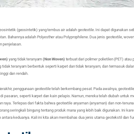
osintetik (geosintetik) yang tembus air adalah geotextile. Ini dapat digunakan seba
tan. Bahannya adalah Polyesther atau Polyprophilene. Dua jenis geotextile, wov
n penjelasan.
ven)
yang tidak teranyam
(Non Woven)
terbuat dari polimer polietilen (PET) atau p
g tidak teranyam berbentuk seperti karpet dan tidak teranyam, dan termasuk dal
inggi dan rendah.
rakhir, penggunaan geotextile telah berkembang pesat. Pada awalnya, geotextile t
 di pasaran, seperti karpet dan kain pelapis. Namun, mereka telah diubah untuk
 raya. Terlepas dari fakta bahwa geotextile anyaman (anyaman) dan non-tenunan
 orang seringkali bingung tentang produk mana yang lebih baik digunakan. Ini ka
 antara keduanya. Kali ini kita akan membahas dua jenis utama geotekstil dan fu