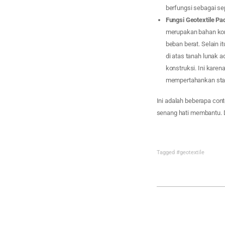
berfungsi sebagai se
Fungsi Geotextile P
merupakan bahan kon
beban berat. Selain i
di atas tanah lunak 
konstruksi. Ini karen
mempertahankan stabi
Ini adalah beberapa con
senang hati membantu. D
Tagged
#geotextile