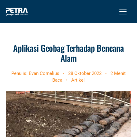
Aplikasi Geobag Terhadap Bencana
Alam
Penulis: Evan Cornelius
•
28 Oktober 2022
•
2 Menit
Baca
•
Artikel