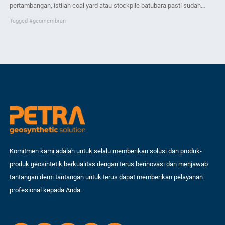
pertambangan, istilah coal yard atau stockpile batubara pasti sudah
men
menjadi makanan sehari-hari. Area ini adalah jantung dari logistik
lim
Tagged
#geomembran
Ta
pertambangan, tempat di mana ribuan hingga jutaan ton batubara
lap
dikumpulkan sebelum akhirnya didistribusikan ke end-user atau
per
pembangkit listrik. Namun, pernahkah kamu menyadari betapa besarnya
seb
risiko lingkungan dan tantangan […]
Komitmen kami adalah untuk selalu memberikan solusi dan produk-
produk geosintetik berkualitas dengan terus berinovasi dan menjawab
tantangan demi tantangan untuk terus dapat memberikan pelayanan
profesional kepada Anda.