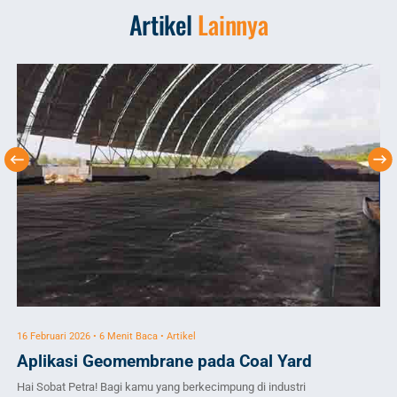
Artikel
Lainnya
16 Februari 2026 • 6 Menit Baca • Artikel
4 A
Aplikasi Geomembrane pada Coal Yard
Pa
Hai Sobat Petra! Bagi kamu yang berkecimpung di industri
Pad