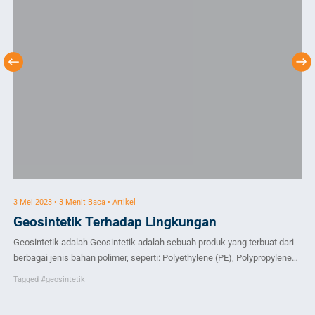
3 Mei 2023 • 3 Menit Baca • Artikel
19 
Geosintetik Terhadap Lingkungan
U
u
Geosintetik adalah Geosintetik adalah sebuah produk yang terbuat dari
Hal
berbagai jenis bahan polimer, seperti: Polyethylene (PE), Polypropylene
aku
(PP), Polyester (PET), Polystyrene (PS), dsb. Jenis – jenis polimer
Tagged
#geosintetik
se
tersebut juga berkembang dalam parameter fisis maupun cara
Ta
sek
pengolahannya. Sebagai contoh pada parameter fisis dan cara