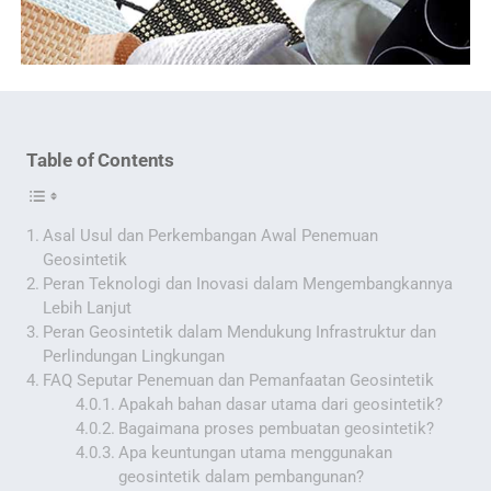
Table of Contents
Asal Usul dan Perkembangan Awal Penemuan
Geosintetik
Peran Teknologi dan Inovasi dalam Mengembangkannya
Lebih Lanjut
Peran Geosintetik dalam Mendukung Infrastruktur dan
Perlindungan Lingkungan
FAQ Seputar Penemuan dan Pemanfaatan Geosintetik
Apakah bahan dasar utama dari geosintetik?
Bagaimana proses pembuatan geosintetik?
Apa keuntungan utama menggunakan
geosintetik dalam pembangunan?