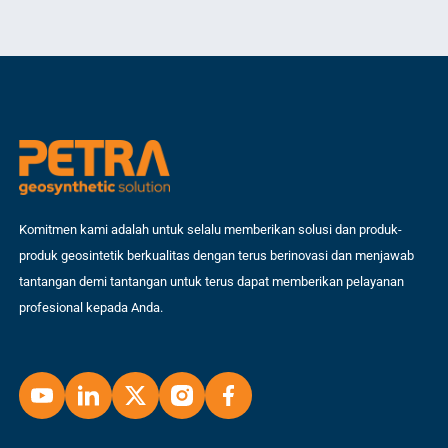
ka
pengolahan adalah: Polyethylene terbagi menjadi beberapa jenis
kon
berdasarkan parameter fisis (densitas): Polystyrene […]
suk
Komitmen kami adalah untuk selalu memberikan solusi dan produk-
produk geosintetik berkualitas dengan terus berinovasi dan menjawab
tantangan demi tantangan untuk terus dapat memberikan pelayanan
profesional kepada Anda.