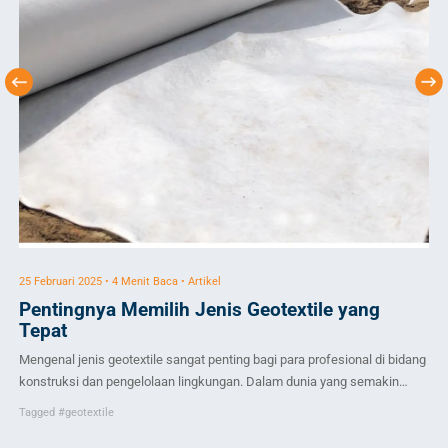
25 Februari 2025 • 4 Menit Baca • Artikel
1 A
Pentingnya Memilih Jenis Geotextile yang
Ge
Tepat
Pen
Mengenal jenis geotextile sangat penting bagi para profesional di bidang
jar
konstruksi dan pengelolaan lingkungan. Dalam dunia yang semakin
lai
Ta
maju saat ini, penggunaan material yang tepat sangatlah krusial untuk
6,
Tagged
#geotextile
mencapai hasil yang optimal. Geotextile merupakan salah satu inovasi
den
dalam dunia rekayasa sipil yang mempunyai banyak manfaat, baik untuk