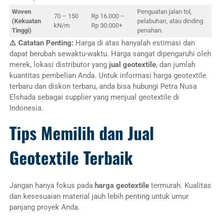
Woven
Penguatan jalan tol,
70 – 150
Rp 16.000 –
(Kekuatan
pelabuhan, atau dinding
kN/m
Rp 30.000+
Tinggi)
penahan.
⚠️
Catatan Penting:
Harga di atas hanyalah estimasi dan
dapat berubah sewaktu-waktu. Harga sangat dipengaruhi oleh
merek, lokasi distributor yang
jual geotextile
, dan jumlah
kuantitas pembelian Anda. Untuk informasi harga geotextile
terbaru dan diskon terbaru, anda bisa hubungi Petra Nusa
Elshada sebagai supplier yang menjual geotextile di
Indonesia.
Tips Memilih dan Jual
Geotextile Terbaik
Jangan hanya fokus pada
harga geotextile
termurah. Kualitas
dan kesesuaian material jauh lebih penting untuk umur
panjang proyek Anda.