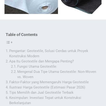
Table of Contents
Pengantar: Geotextile, Solusi Cerdas untuk Proyek
Konstruksi Modern
Apa Itu Geotextile dan Mengapa Penting?
Fungsi Utama Geotextile:
Mengenal Dua Tipe Utama Geotextile: Non-Woven
vs. Woven
Faktor-Faktor yang Memengaruhi Harga Geotextile
Ilustrasi Harga Geotextile (Estimasi Pasar 2026)
Tips Memilih dan Jual Geotextile Terbaik
Kesimpulan: Investasi Tepat untuk Konstruksi
Berkelanjutan