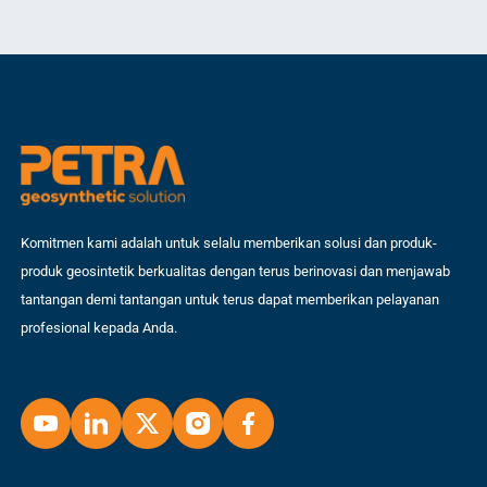
Geo
infrastruktur maupun perlindungan lingkungan. Artikel ini akan
[…]
mengupas […]
Komitmen kami adalah untuk selalu memberikan solusi dan produk-
produk geosintetik berkualitas dengan terus berinovasi dan menjawab
tantangan demi tantangan untuk terus dapat memberikan pelayanan
profesional kepada Anda.