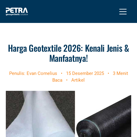
Harga Geotextile 2026: Kenali Jenis &
Manfaatnya!
Penulis: Evan Cornelius
•
15 Desember 2025
•
3 Menit
Baca
•
Artikel