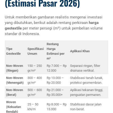
(Estimasi Pasar 2026)
Untuk memberikan gambaran realistis mengenai investasi
yang dibutuhkan, berikut adalah rentang perkiraan
harga
geotextile
per meter persegi (m²) untuk pembelian volume
standar di Indonesia.
Rentang
Tipe
Spesifikasi
Harga
Aplikasi Khas
Geotextile
Umum
Estimasi per
m²
Non-Woven
150 – 250
Rp 7.000 – Rp
Separasi ringan, filter
(Ringan)
gr/m²
12.000
drainase vertikal.
Non-Woven
300 – 400
Rp 13.000 –
Stabilisasi tanah lunak,
(Menengah)
gr/m²
Rp 20.000
proteksi geomembran.
Non-Woven
500 – 600
Rp 21.000 –
Aplikasi tekanan tinggi,
(Berat)
gr/m²
Rp 35.000+
penguatan permanen.
Woven
25 – 50
Rp 8.000 – Rp
Stabilisasi dasar jalan
(Kekuatan
kN/m
15.000
non-berat.
Rendah)