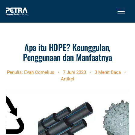
Apa itu HDPE? Keunggulan,
Penggunaan dan Manfaatnya
Penulis: Evan Cornelius
•
7 Juni 2023
•
3 Menit Baca
•
Artikel