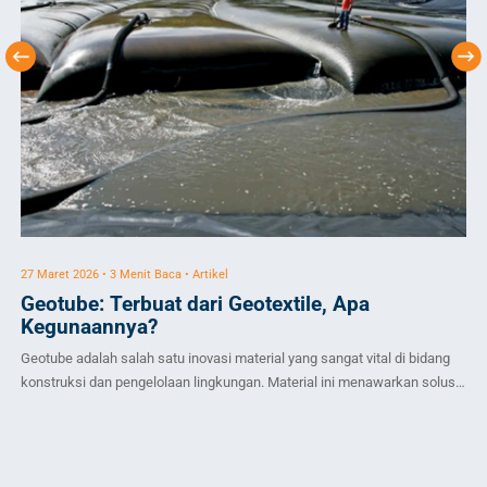
27 Maret 2026 • 3 Menit Baca • Artikel
8 S
Geotube: Terbuat dari Geotextile, Apa
P
Kegunaannya?
Pip
Geotube adalah salah satu inovasi material yang sangat vital di bidang
yan
konstruksi dan pengelolaan lingkungan. Material ini menawarkan solusi
kon
Ta
efektif untuk berbagai permasalahan infrastruktur, pengendalian erosi,
ked
dan pengolahan limbah. Geotube Bahan yang terbuat dari Geotextile
das
Sebelum kita mendalami apa saja kegunaan dari Geotube, penting untuk
(H
memahami secara dasar definisi dan karakteristik material ini. Geotube
ber