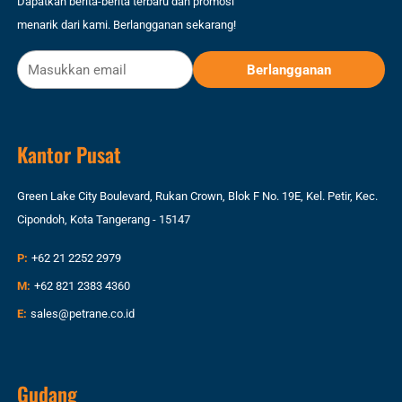
Dapatkan berita-berita terbaru dan promosi
menarik dari kami. Berlangganan sekarang!
Kantor Pusat
Green Lake City Boulevard, Rukan Crown, Blok F No. 19E, Kel. Petir, Kec.
Cipondoh, Kota Tangerang - 15147
P:
+62 21 2252 2979
M:
+62 821 2383 4360
E:
sales@petrane.co.id
Gudang