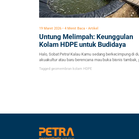
19 Maret 2026 • 4 Menit Baca • Artikel
Untung Melimpah: Keunggulan
Kolam HDPE untuk Budidaya
Halo, Sobat Petra! Kalau Kamu sedang berkecimpung di d
akuakultur atau baru berencana mau buka bisnis tambak, 
Kamu sering banget mendengar soal geomembran HDPE.
Tagged
geomembran
kolam HDPE
Bukan cuma sekadar tren, penggunaan material ini mema
sedang “naik daun” karena performanya yang bukan main
dibanding kolam semen konvensional atau terpal biasa.
Kenapa sih banyak pengusaha ikan sukses mulai […]