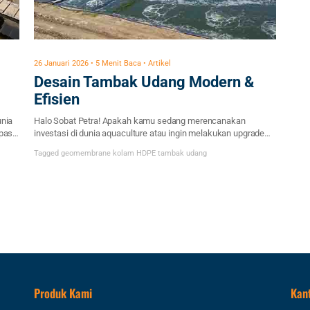
26 Januari 2026 • 5 Menit Baca • Artikel
Desain Tambak Udang Modern &
Efisien
unia
Halo Sobat Petra! Apakah kamu sedang merencanakan
pasti
investasi di dunia aquaculture atau ingin melakukan upgrade
pada lahan budidaya yang sudah ada? Jika iya, kamu berada di
Tagged
geomembrane
kolam HDPE
tambak udang
ng
artikel yang tepat. Kita semua tahu bahwa budidaya udang,
khususnya Vaname, adalah bisnis yang “High Risk, High
Return”. Salah satu faktor terbesar yang membedakan antara
petambak yang sukses panen […]
Produk Kami
Kan