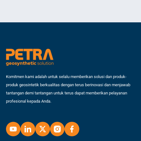
memberikan solusi terhadap berbagai tantangan geoteknik yang sering
per
muncul. Sejarah Rel Kereta Api di Indonesia Perjalanan rel kereta api di
me
Indonesia dimulai […]
Komitmen kami adalah untuk selalu memberikan solusi dan produk-
produk geosintetik berkualitas dengan terus berinovasi dan menjawab
tantangan demi tantangan untuk terus dapat memberikan pelayanan
profesional kepada Anda.