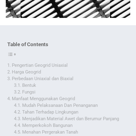
Table of Contents
Pengertian Geogrid Uniaxial
Harga Geogrid
Perbedaan Uniaxial dan Biaxial
Bentuk
Fungsi
Manfaat Menggunakan Geogrid
Mudah Pelaksanaan Dan Penanganan
Tahan Terhadap Lingkungan
Menjadikan Material Awet dan Berumur Panjang
Memperkokoh Bangunan
Menahan Pergerakan Tanah