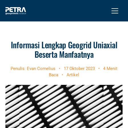
Informasi Lengkap Geogrid Uniaxial
Beserta Manfaatnya
Penulis: Evan Cornelius
•
17 Oktober 2023
•
4 Menit
Baca
•
Artikel