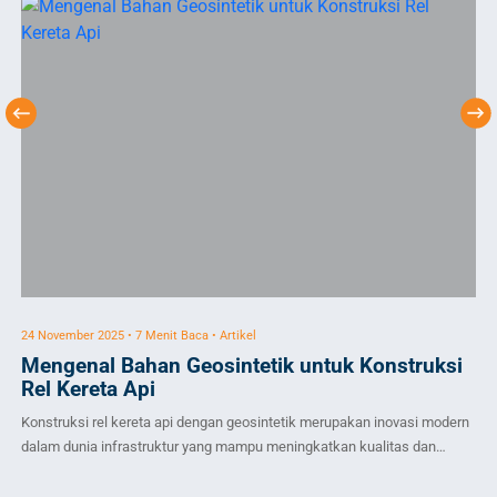
24 November 2025 • 7 Menit Baca • Artikel
18 
Mengenal Bahan Geosintetik untuk Konstruksi
G
Rel Kereta Api
Me
Konstruksi rel kereta api dengan geosintetik merupakan inovasi modern
dig
dalam dunia infrastruktur yang mampu meningkatkan kualitas dan
pla
ketahanan jalur kereta api. Penggunaan geosintetik dalam proses
pem
pembangunan rel tidak hanya meningkatkan efisiensi, tetapi juga
pad