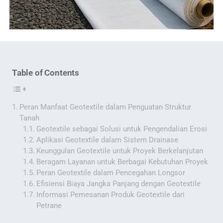
Table of Contents
Peran Manfaat Geotextile dalam Penguatan Struktur
Tanah
Geotextile sebagai Solusi untuk Pengendalian Erosi
Aplikasi Geotextile dalam Sistem Drainase
Keunggulan Geotextile untuk Proyek Berkelanjutan
Beragam Layanan untuk Berbagai Kebutuhan Proyek
Peran Geotextile dalam Pencegahan Longsor
Efisiensi Biaya Jangka Panjang dengan Geotextile
Informasi Pemesanan Produk Geotextile dari
Petrane