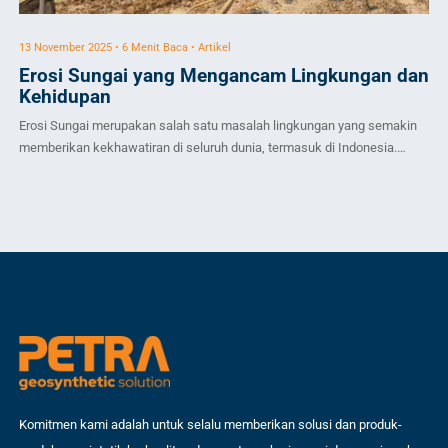
13 November 2025 • 6 Menit Baca • Artikel
9 M
Erosi Sungai yang Mengancam Lingkungan dan
J
Kehidupan
Sed
Erosi Sungai merupakan salah satu masalah lingkungan yang semakin
men
memberikan kekhawatiran di seluruh dunia, termasuk di Indonesia.
dan
Fenomena ini tidak hanya berdampak pada keindahan alam, tetapi juga
per
mengancam ekosistem, desa, dan kota di sekitar sungai. Pemahaman
dir
mendalam tentang erosi sungai sangat penting untuk mencegah
eks
kerusakan yang lebih. Erosi Sungai adalah proses alami yang tidak bisa
ben
[…]
Komitmen kami adalah untuk selalu memberikan solusi dan produk-