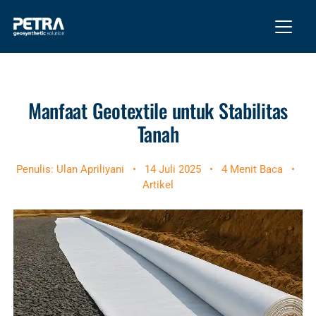
Manfaat Geotextile untuk Stabilitas
Tanah
Penulis: Ulan Apriliyani
•
14 Juli 2025
•
4 Menit Baca
•
Artikel