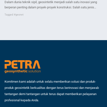
Li
Dalam dunia teknik sipil, geosintetik menjadi salah satu inovasi yang
Sel
berperan penting dalam proyek-proyek konstruksi. Salah satu jenis
pen
geosintetik yang sering digunakan adalah Geonet. Artikel ini akan
Tagged
#geonet
yan
membahas secara mendalam tentang Geonet, keunggulannya, serta
ber
pemanfaatannya dalam berbagai proyek teknik sipil. Apa itu Geonet?
Kom
Geonet adalah jenis geosintetik berupa material plastik berbentuk jaring-
dar
jaring. Material ini terbuat […]
me
Komitmen kami adalah untuk selalu memberikan solusi dan produk-
produk geosintetik berkualitas dengan terus berinovasi dan menjawab
tantangan demi tantangan untuk terus dapat memberikan pelayanan
profesional kepada Anda.