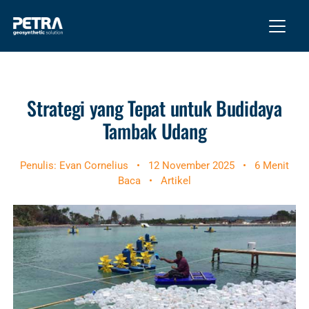
Strategi yang Tepat untuk Budidaya
Tambak Udang
Penulis: Evan Cornelius
•
12 November 2025
•
6 Menit
Baca
•
Artikel