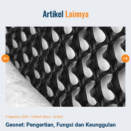
Artikel
Lainnya
9 Agustus 2023 • 3 Menit Baca • Artikel
22 
Geonet: Pengertian, Fungsi dan Keunggulan
5