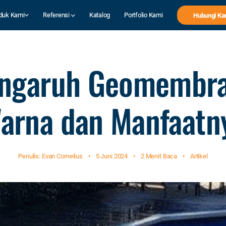
duk Kami
Referensi
Katalog
Portfolio Kami
Hubungi Ka
ngaruh Geomembr
arna dan Manfaatn
Penulis: Evan Cornelius
•
5 Juni 2024
•
2 Menit Baca
•
Artikel