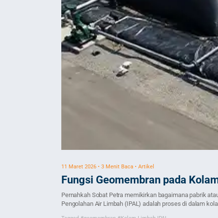
11 Maret 2026 • 3 Menit Baca • Artikel
Fungsi Geomembran pada Kolam
Pernahkah Sobat Petra memikirkan bagaimana pabrik atau i
Pengolahan Air Limbah (IPAL) adalah proses di dalam kolam
geomembran. Bagi […]