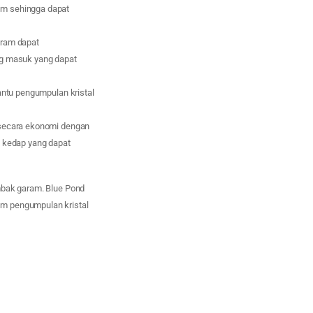
am sehingga dapat
aram dapat
ng masuk yang dapat
antu pengumpulan kristal
 secara ekonomi dengan
s kedap yang dapat
mbak garam. Blue Pond
am pengumpulan kristal