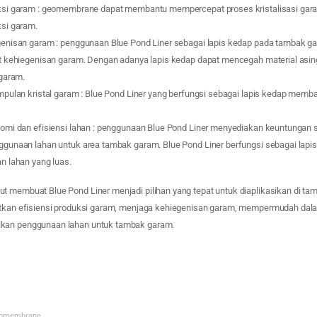
si garam : geomembrane dapat membantu mempercepat proses kristalisasi gar
si garam.
enisan garam : penggunaan Blue Pond Liner sebagai lapis kedap pada tambak g
t kehiegenisan garam. Dengan adanya lapis kedap dapat mencegah material asi
garam.
pulan kristal garam : Blue Pond Liner yang berfungsi sebagai lapis kedap memb
omi dan efisiensi lahan : penggunaan Blue Pond Liner menyediakan keuntungan
unaan lahan untuk area tambak garam. Blue Pond Liner berfungsi sebagai lapi
n lahan yang luas.
t membuat Blue Pond Liner menjadi pilihan yang tepat untuk diaplikasikan di ta
atkan efisiensi produksi garam, menjaga kehiegenisan garam, mempermudah dal
kan penggunaan lahan untuk tambak garam.
omembrane