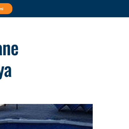
mi
ane
ya