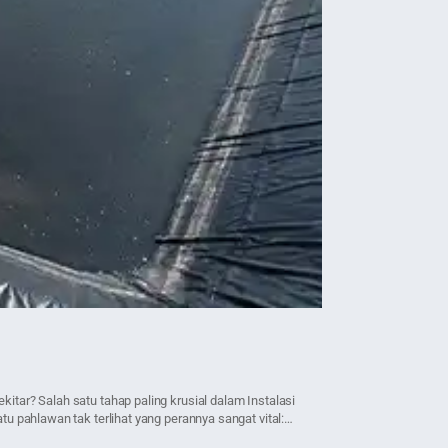
2 Juni 2022 • 1 Menit Bac
Geotextile L
tar? Salah satu tahap paling krusial dalam Instalasi
Kemampuan dan ketahan
u pahlawan tak terlihat yang perannya sangat vital:
sebagai lapis kedap. P
menggambarkan ketahan