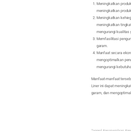
Meningkatkan produk
meningkatkan produk
Meningkatkan kehieg
meningkatkan tingka
mengurangi kualitas 
Memfasilitasi pengum
garam.
Manfaat secara ekon
mengoptimalkan pengg
mengurangi kebutuha
Manfaat-manfaat tersebu
Liner ini dapat meningk
garam, dan mengoptimal
Tagged
#geomembran
#ge