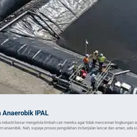
 Anaerobik IPAL
ndustri besar mengelola limbah cair mereka agar tidak mencemari lingkungan seki
 anaerobik. Nah, supaya proses pengolahan ini berjalan lancar dan aman, ada sat