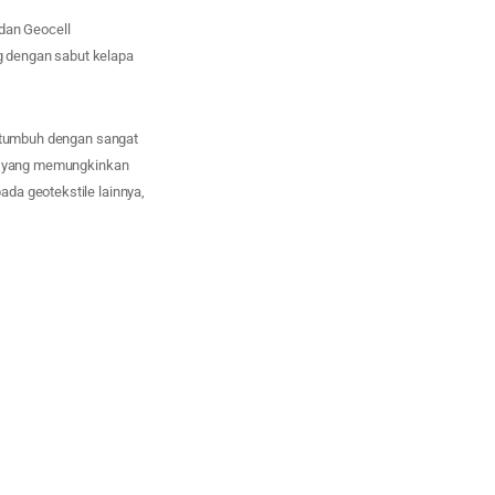
 dan Geocell
ng dengan sabut kelapa
i tumbuh dengan sangat
ong yang memungkinkan
da geotekstile lainnya,