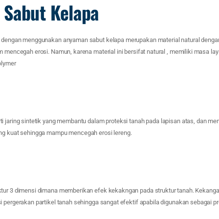
Sabut Kelapa
si dengan menggunakan anyaman sabut kelapa merupakan material natural deng
m mencegah erosi. Namun, karena material ini bersifat natural , memiliki masa l
olymer
i jaring sintetik yang membantu dalam proteksi tanah pada lapisan atas, dan 
ang kuat sehingga mampu mencegah erosi lereng.
ktur 3 dimensi dimana memberikan efek kekakngan pada struktur tanah. Kekanga
 pergerakan partikel tanah sehingga sangat efektif apabila digunakan sebagai pro