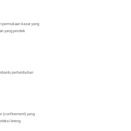
an permukaan kasar yang
ayan yang pendek
membantu pertumbuhan
n (confinement) yang
teksi lereng.