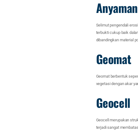
Anyaman 
Selimut pengendali ero
terbukti cukup baik dala
dibandingkan material p
Geomat
Geomat berbentuk sepert
vegetasi dengan akar y
Geocell
Geocell merupakan stru
terjadi sangat membatasi