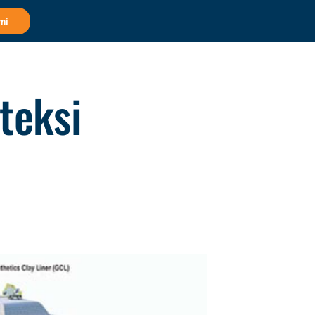
mi
teksi