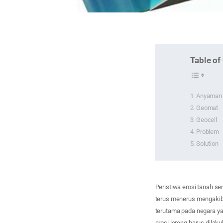
Table of
Anyaman 
Geomat
Geocell
Problem
Solution
Peristiwa erosi tanah se
terus menerus mengakiba
terutama pada negara ya
erosi lereng harus dilak