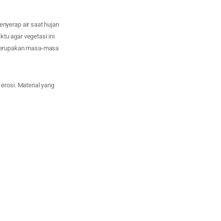
nyerap air saat hujan
u agar vegetasi ini
 merupakan masa-masa
rosi. Material yang