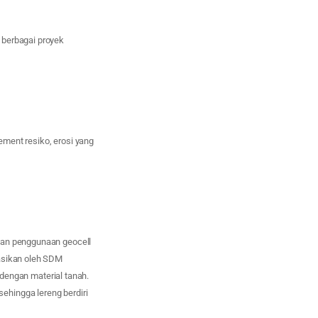
 berbagai proyek
ment resiko, erosi yang
kan penggunaan geocell
tasikan oleh SDM
 dengan material tanah.
ehingga lereng berdiri