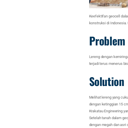
Keefektifan geocell dal
konstruksi di Indonesia.
Problem
Lereng dengan kemiringa
terjadi terus menerus bi
Solution
Melihat lereng yang cuk
dengan ketinggian 15 cm
Krakatau Engineering yang
Setelah tanah dalam geo
dengan megah dan asri d