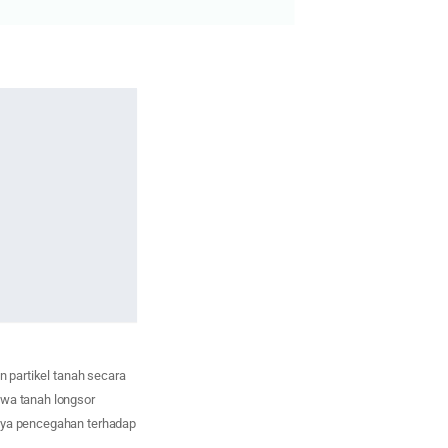
n partikel tanah secara
iwa tanah longsor
paya pencegahan terhadap