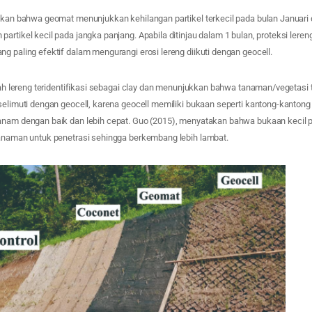
ukkan bahwa geomat menunjukkan kehilangan partikel terkecil pada bulan Januari
artikel kecil pada jangka panjang. Apabila ditinjau dalam 1 bulan, proteksi lere
g paling efektif dalam mengurangi erosi lereng diikuti dengan geocell.
tanah lereng teridentifikasi sebagai clay dan menunjukkan bahwa tanaman/vegetas
iselimuti dengan geocell, karena geocell memiliki bukaan seperti kantong-kant
anam dengan baik dan lebih cepat. Guo (2015), menyatakan bahwa bukaan kecil pa
tanaman untuk penetrasi sehingga berkembang lebih lambat.