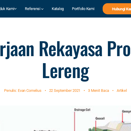
duk Kami
Referensi
Katalog
Portfolio Kami
Hubungi Ka
rjaan Rekayasa Pro
Lereng
Penulis: Evan Cornelius
•
22 September 2021
•
3 Menit Baca
•
Artikel