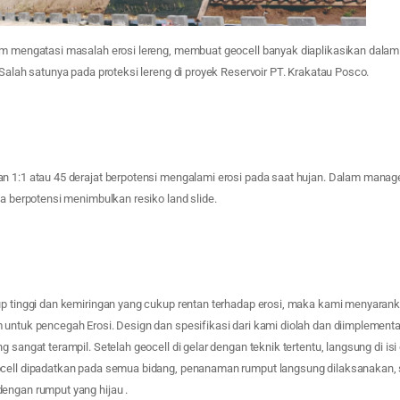
am mengatasi masalah erosi lereng, membuat geocell banyak diaplikasikan dalam
 Salah satunya pada proteksi lereng di proyek Reservoir PT. Krakatau Posco.
n 1:1 atau 45 derajat berpotensi mengalami erosi pada saat hujan. Dalam manage
sa berpotensi menimbulkan resiko land slide.
up tinggi dan kemiringan yang cukup rentan terhadap erosi, maka kami menyaran
 untuk pencegah Erosi. Design dan spesifikasi dari kami diolah dan diimplemen
 sangat terampil. Setelah geocell di gelar dengan teknik tertentu, langsung di isi
cell dipadatkan pada semua bidang, penanaman rumput langsung dilaksanakan, s
engan rumput yang hijau .