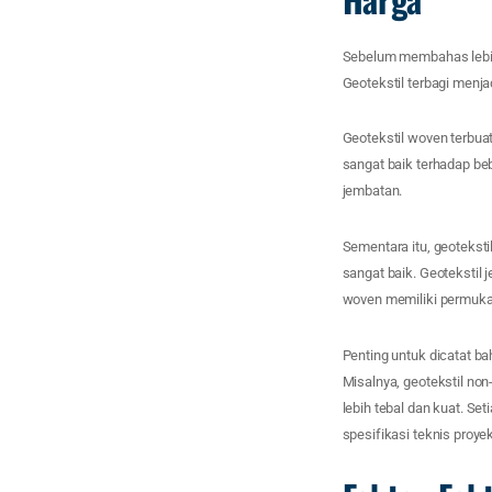
Sebelum membahas lebih j
Geotekstil terbagi menja
Geotekstil woven terbua
sangat baik terhadap be
jembatan.
Sementara itu, geoteksti
sangat baik. Geotekstil j
woven memiliki permuka
Penting untuk dicatat bah
Misalnya, geotekstil no
lebih tebal dan kuat. Set
spesifikasi teknis proyek