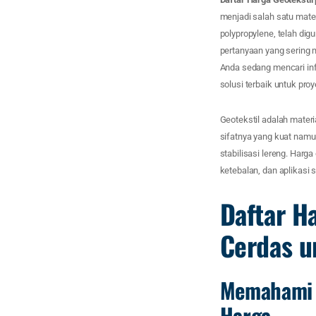
menjadi salah satu materi
polypropylene, telah dig
pertanyaan yang sering 
Anda sedang mencari inf
solusi terbaik untuk pro
Geotekstil adalah materi
sifatnya yang kuat namu
stabilisasi lereng. Harga 
ketebalan, dan aplikasi s
Daftar Ha
Cerdas u
Memahami J
Harga