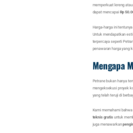
memperkuat lereng atau m
dapat mencapai
Rp 50.0
Harga-harga ini tentunya
Untuk mendapatkan estim
terpercaya seperti Petr
penawaran harga yang ko
Mengapa Me
Petrane bukan hanya te
mengeksekusi proyek ko
yang telah teruji di berb
Kami memahami bahwa se
teknis gratis
untuk memba
juga menawarkan
pengi