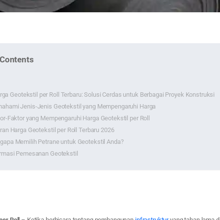
 Contents
rga Geotekstil per Roll Terbaru: Solusi Cerdas untuk Berbagai Proyek Konstruksi
ahami Jenis-Jenis Geotekstil yang Mempengaruhi Harga
or-Faktor yang Mempengaruhi Harga Geotekstil per Roll
ran Harga Geotekstil per Roll Terbaru 2026
apa Memilih Petrane untuk Geotekstil Anda?
rmasi Pemesanan Geotekstil
per Roll
– Ketika berbicara tentang pembangunan
infrastruktur
yang tahan lama d