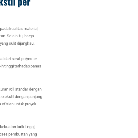
stil per
ada kualitas material,
an. Selain itu, harga
yang sulit dijangkau.
t dari serat polyester
ih tinggi terhadap panas
ran roll standar dengan
Geotekstil dengan panjang
h efisien untuk proyek
ekuatan tarik tinggi,
proses pembuatan yang