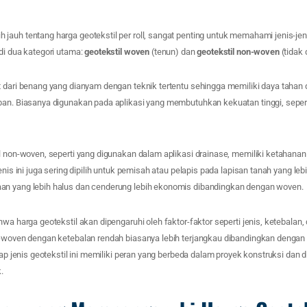
auh tentang harga geotekstil per roll, sangat penting untuk memahami jenis-jeni
di dua kategori utama:
geotekstil woven
(tenun) dan
geotekstil non-woven
(tidak 
t dari benang yang dianyam dengan teknik tertentu sehingga memiliki daya tahan
ban. Biasanya digunakan pada aplikasi yang membutuhkan kekuatan tinggi, seperti
l non-woven, seperti yang digunakan dalam aplikasi drainase, memiliki ketahanan 
enis ini juga sering dipilih untuk pemisah atau pelapis pada lapisan tanah yang leb
an yang lebih halus dan cenderung lebih ekonomis dibandingkan dengan woven.
wa harga geotekstil akan dipengaruhi oleh faktor-faktor seperti jenis, ketebalan, 
n-woven dengan ketebalan rendah biasanya lebih terjangkau dibandingkan dengan
iap jenis geotekstil ini memiliki peran yang berbeda dalam proyek konstruksi dan d
.