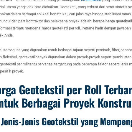
al utama yang tidak bisa diabaikan. Geotekstil, yang terbuat dari serat sintetis se
unakan dalam berbagai aplikasi konstruksi, dari jalan raya hingga stabilisasi tana
muncul dari para kontraktor dan pelaksana proyek adalah:
berapa harga geotekstil 
ormasi terbaru mengenai harga geotekstil per roll, Petrane hadir dengan jawaban
yek Anda.
al serbaguna yang digunakan untuk berbagai tujuan seperti pemisah, filter, penaha
n fleksibel, geotekstil banyak digunakan dalam proyek-proyek seperti pembuatan 
geotekstil per roll tentu bervariasi tergantung pada beberapa faktor seperti jenis ma
pesifik proyek.
rga Geotekstil per Roll Terbar
ntuk Berbagai Proyek Konstru
enis-Jenis Geotekstil yang Mempen