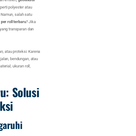
perti polyester atau
h. Namun, salah satu
per roll terbaru
? Jika
 yang transparan dan
n, atau proteksi. Karena
jalan, bendungan, atau
terial, ukuran roll,
u: Solusi
ksi
garuhi