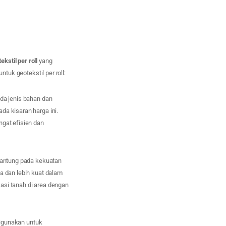
ekstil per roll
yang
ntuk geotekstil per roll:
ada jenis bahan dan
da kisaran harga ini.
ngat efisien dan
rgantung pada kekuatan
a dan lebih kuat dalam
sasi tanah di area dengan
digunakan untuk