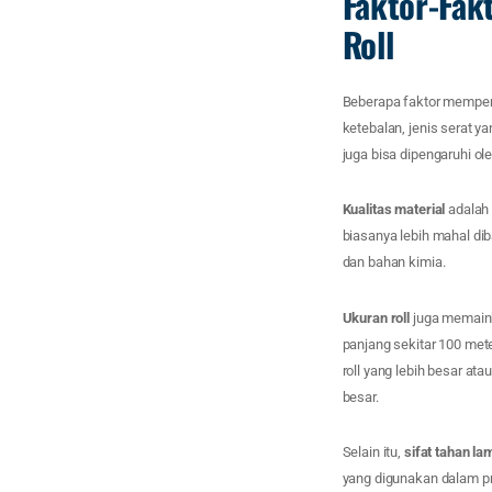
Faktor-Fak
Roll
Beberapa faktor mempeng
ketebalan, jenis serat ya
juga bisa dipengaruhi ol
Kualitas material
adalah 
biasanya lebih mahal dib
dan bahan kimia.
Ukuran roll
juga memaink
panjang sekitar 100 mete
roll yang lebih besar ata
besar.
Selain itu,
sifat tahan la
yang digunakan dalam pr