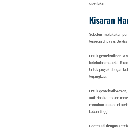
diperlukan.
Kisaran Ha
Sebelum melakukan pembe
tersedia di pasar. Berdas
Untuk
geotekstil non-w
ketebalan material. Bia
Untuk proyek dengan keb
terjangkau.
Untuk
geotekstil woven
,
tarik dan ketebalan mate
menahan beban. Ini sering
beban tinggi.
Geotekstil dengan keteba