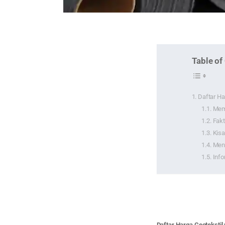
Table of
Daftar Ha
Mem
Fakt
Kisa
Meng
Info
Daftar Harga Geotekstil 