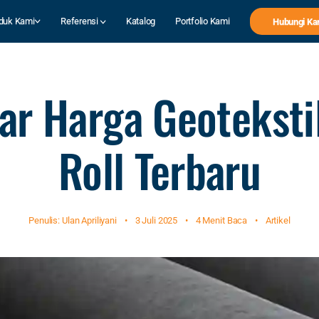
duk Kami
Referensi
Katalog
Portfolio Kami
Hubungi Ka
ar Harga Geoteksti
Roll Terbaru
Penulis: Ulan Apriliyani
•
3 Juli 2025
•
4 Menit Baca
•
Artikel