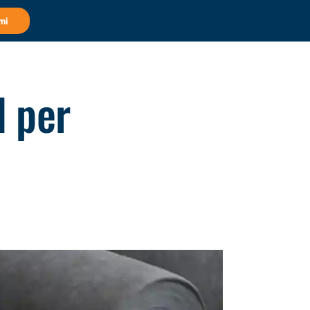
mi
l per