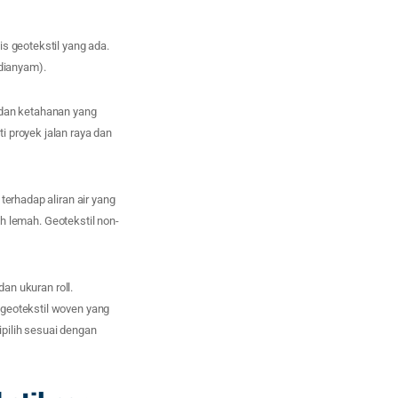
s geotekstil yang ada.
dianyam).
 dan ketahanan yang
 proyek jalan raya dan
terhadap aliran air yang
ih lemah. Geotekstil non-
dan ukuran roll.
 geotekstil woven yang
ipilih sesuai dengan