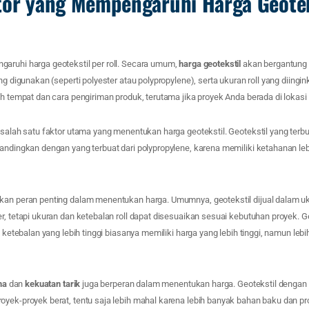
tor yang Mempengaruhi Harga Geotek
aruhi harga geotekstil per roll. Secara umum,
harga geotekstil
akan bergantung p
ng digunakan (seperti polyester atau polypropylene), serta ukuran roll yang diingink
eh tempat dan cara pengiriman produk, terutama jika proyek Anda berada di lokasi 
salah satu faktor utama yang menentukan harga geotekstil. Geotekstil yang terbua
andingkan dengan yang terbuat dari polypropylene, karena memiliki ketahanan leb
an peran penting dalam menentukan harga. Umumnya, geotekstil dijual dalam uku
r, tetapi ukuran dan ketebalan roll dapat disesuaikan sesuai kebutuhan proyek. 
u ketebalan yang lebih tinggi biasanya memiliki harga yang lebih tinggi, namun lebi
ma
dan
kekuatan tarik
juga berperan dalam menentukan harga. Geotekstil dengan k
oyek-proyek berat, tentu saja lebih mahal karena lebih banyak bahan baku dan 