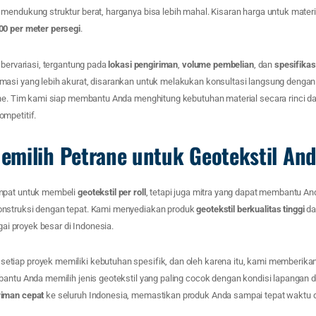
endukung struktur berat, harganya bisa lebih mahal. Kisaran harga untuk material
00 per meter persegi
.
 bervariasi, tergantung pada
lokasi pengiriman
,
volume pembelian
, dan
spesifikas
asi yang lebih akurat, disarankan untuk melakukan konsultasi langsung dengan 
ane. Tim kami siap membantu Anda menghitung kebutuhan material secara rinci 
mpetitif.
milih Petrane untuk Geotekstil An
mpat untuk membeli
geotekstil per roll
, tetapi juga mitra yang dapat membantu 
nstruksi dengan tepat. Kami menyediakan produk
geotekstil berkualitas tinggi
da
agai proyek besar di Indonesia.
tiap proyek memiliki kebutuhan spesifik, dan oleh karena itu, kami memberika
ntu Anda memilih jenis geotekstil yang paling cocok dengan kondisi lapangan d
riman cepat
ke seluruh Indonesia, memastikan produk Anda sampai tepat waktu di