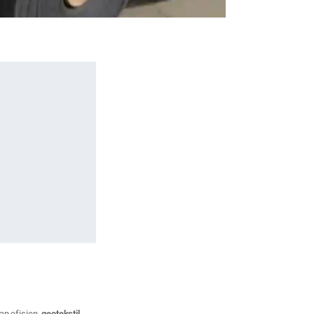
an efisien,
geotekstil