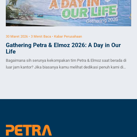
30 Maret 2026 • 3 Menit Baca • Kabar Perusahaan
2 D
Gathering Petra & Elmoz 2026: A Day in Our
B
Life
P
Bagaimana sih serunya kekompakan tim Petra & Elmoz saat berada di
PT
luar jam kantor? Jika biasanya kamu melihat dedikasi penuh kami di
men
balik layar untuk menghadirkan layanan dan produk terbaik, kali ini kami
Soc
ingin mengajak kamu mengintip sisi lain dari keluarga besar kami. Pada
pa
28 Maret 2026, seluruh karyawan Petra & Elmoz mengadakan acara
kep
gathering […]
me
keb