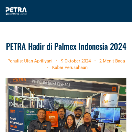
PETRA Hadir di Palmex Indonesia 2024
Penulis: Ulan Apriliyani
•
9 Oktober 2024
•
2 Menit Baca
•
Kabar Perusahaan