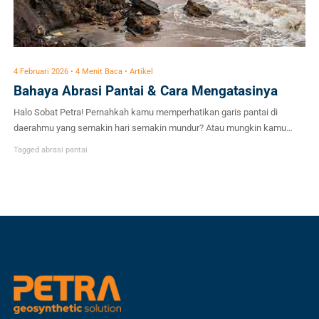
4 Februari 2026 • 4 Menit Baca • Artikel
Bahaya Abrasi Pantai & Cara Mengatasinya
Halo Sobat Petra! Pernahkah kamu memperhatikan garis pantai di
daerahmu yang semakin hari semakin mundur? Atau mungkin kamu
melihat bangunan di pinggir laut yang dulunya jauh dari bibir pantai, kini
Tagged
abrasi pantai
mulai tergerus ombak? Fenomena ini bukan sekadar pemandangan
biasa, melainkan tanda nyata dari abrasi pantai. Bagi kita yang tinggal di
negara kepulauan seperti Indonesia, ancaman […]