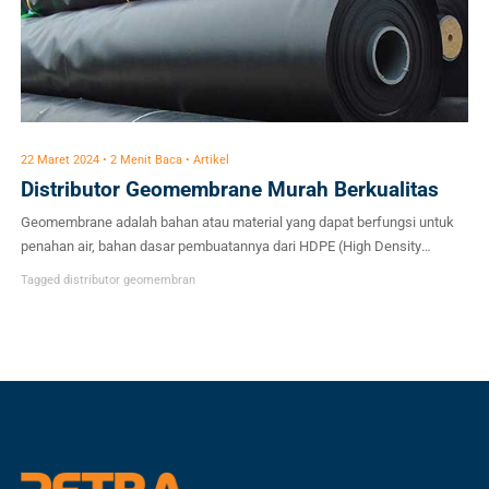
22 Maret 2024 • 2 Menit Baca • Artikel
Distributor Geomembrane Murah Berkualitas
Geomembrane adalah bahan atau material yang dapat berfungsi untuk
penahan air, bahan dasar pembuatannya dari HDPE (High Density
Polyethylene) atau LDPE (Low Density polyethylen). Beberapa
Tagged
distributor geomembran
keunggulannya yaitu geomembrane tahan terhadap korosi, cairan
minyak, asam dan juga panas tinggi. Geomembrane juga biasanya
terbuat dari bahan polymer berbentuk lembaran yang relatif tipis. Aplikasi
Geomembran Geomembran salah satu […]