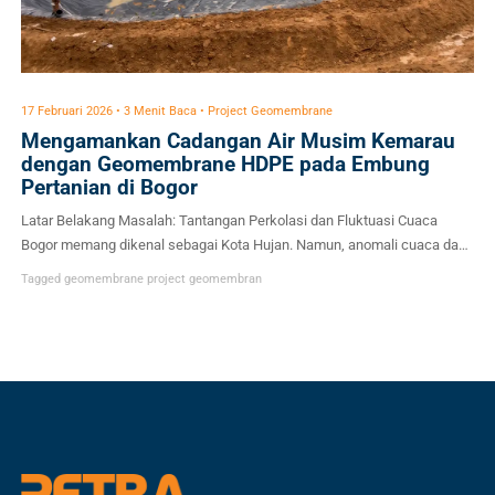
17 Februari 2026 • 3 Menit Baca • Project Geomembrane
Mengamankan Cadangan Air Musim Kemarau
dengan Geomembrane HDPE pada Embung
Pertanian di Bogor
Latar Belakang Masalah: Tantangan Perkolasi dan Fluktuasi Cuaca
Bogor memang dikenal sebagai Kota Hujan. Namun, anomali cuaca dan
pergeseran iklim membuat curah hujan tidak lagi selalu bisa diprediksi.
Tagged
geomembrane
project geomembran
Bagi sektor pertanian, ketiadaan suplai air selama beberapa minggu saja
bisa berakibat pada gagal panen (puso). Untuk mengatasi hal ini, petani
membutuhkan embung sebagai tempat penampungan air […]