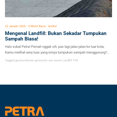
22 Januari 2026 • 5 Menit Baca • Artikel
Mengenal Landfill: Bukan Sekadar Tumpukan
Sampah Biasa!
Halo sobat Petra! Pernah nggak sih, pas lagi jalan-jalan ke luar kota,
Kamu melihat area luas yang isinya tumpukan sampah menggunung?
Mungkin yang terlintas di pikiran Kamu adalah “Wah, kotor banget ya.”
Tagged
geomembrane
geotextile non woven
Landfill
TPA
Tapi, tahukah Kamu kalau di dunia modern sekarang, tempat
penampungan sampah atau yang biasa disebut Landfill itu nggak
sesederhana “buang dan tumpuk” doang? […]