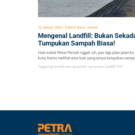
22 Januari 2026 • 5 Menit Baca • Artikel
Mengenal Landfill: Bukan Sekad
Tumpukan Sampah Biasa!
Halo sobat Petra! Pernah nggak sih, pas lagi jalan-jalan ke 
kota, Kamu melihat area luas yang isinya tumpukan samp
menggunung? Mungkin yang terlintas di pikiran Kamu ada
Tagged
geomembrane
geotextile non woven
Landfill
TPA
“Wah, kotor banget ya.” Tapi, tahukah Kamu kalau di dunia
modern sekarang, tempat penampungan sampah atau ya
biasa disebut Landfill itu nggak sesederhana “buang dan
tumpuk” doang? […]