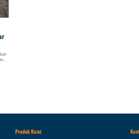
ar
luar
ah
lah
ng
Produk Kami
Kan